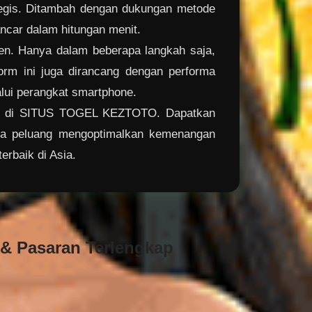
tegis. Ditambah dengan dukungan metode
ncar dalam hitungan menit.
sien. Hanya dalam beberapa langkah saja,
orm ini juga dirancang dengan performa
alui perangkat smartphone.
ain di SITUS TOGEL KEZTOTO. Dapatkan
rta peluang mengoptimalkan kemenangan
erbaik di Asia.
 & Pasaran Terlengkap