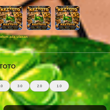
elum ada ulasan
ZTOTO
.0
3.0
2.0
1.0