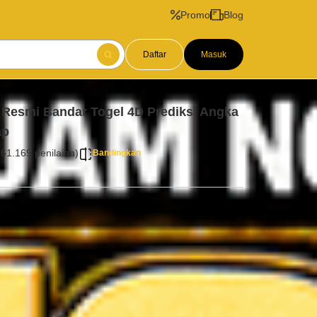
Promo
Blog
Daftar
Masuk
 Resmi Bandar Togel 4D Prediksi Angka
ap
61.169 penilaian)
Bandingkan