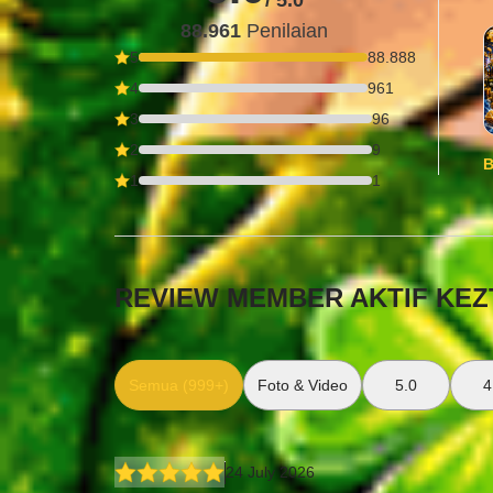
/ 5.0
88.961
Penilaian
5
88.888
4
961
3
96
2
9
B
1
1
REVIEW MEMBER AKTIF KE
Semua (999+)
Foto & Video
5.0
4
24 July 2026