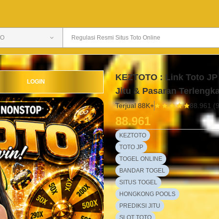
TO
KEZTOTO : Link Toto JP
LOGIN
Jitu & Pasaran Terlengk
Terjual 88K+
88.961 (9
88.961
KEZTOTO
TOTO JP
TOGEL ONLINE
BANDAR TOGEL
SITUS TOGEL
HONGKONG POOLS
PREDIKSI JITU
SLOT TOTO