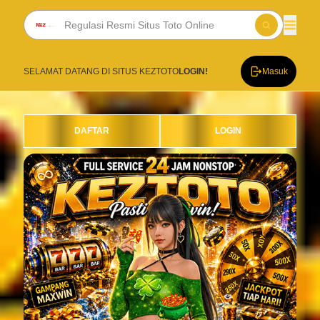
SELAMAT DATANG DI SITUS KEZTOTO
LOGIN!
Masuk
DAFTAR
LOGIN