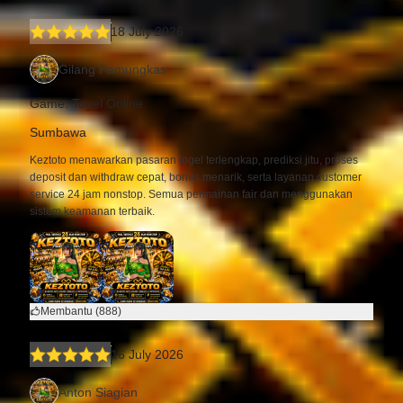
18 July 2026
Gilang Pamungkas
Game: Togel Online
Sumbawa
Keztoto menawarkan pasaran togel terlengkap, prediksi jitu, proses
deposit dan withdraw cepat, bonus menarik, serta layanan customer
service 24 jam nonstop. Semua permainan fair dan menggunakan
sistem keamanan terbaik.
Membantu (888)
16 July 2026
Anton Siagian