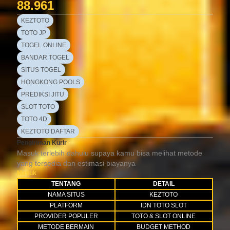
88.961
KEZTOTO
TOTO JP
TOGEL ONLINE
BANDAR TOGEL
SITUS TOGEL
HONGKONG POOLS
PREDIKSI JITU
SLOT TOTO
TOTO 4D
KEZTOTO DAFTAR
Pengiriman Kurir
Masuk terlebih dahulu supaya kamu bisa melihat metode
yang tersedia dan estimasi biayanya
Masuk
TENTANG
DETAIL
NAMA SITUS
KEZTOTO
PLATFORM
IDN TOTO SLOT
PROVIDER POPULER
TOTO & SLOT ONLINE
METODE BERMAIN
BUDGET METHOD