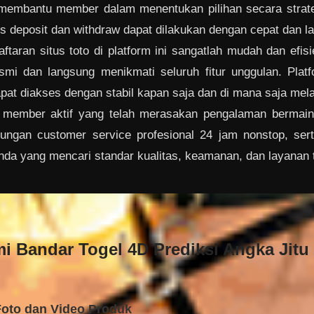
e membantu member dalam menentukan pilihan secara stra
 deposit dan withdraw dapat dilakukan dengan cepat dan la
ftaran situs toto di platform ini sangatlah mudah dan efi
i dan langsung menikmati seluruh fitur unggulan. Platf
apat diakses dengan stabil kapan saja dan di mana saja mel
n member aktif yang telah merasakan pengalaman berm
ungan customer service profesional 24 jam nonstop, se
i Anda yang mencari standar kualitas, keamanan, dan layanan t
 Bandar Togel 4D Prediksi Angka Jitu
Foto dan Video Produk