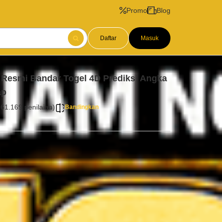
Promo
Blog
Daftar
Masuk
 Resmi Bandar Togel 4D Prediksi Angka
ap
61.169 penilaian)
Bandingkan