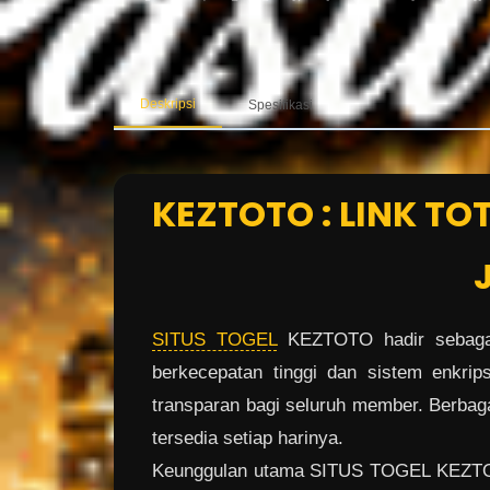
Deskripsi
Spesifikasi
KEZTOTO : LINK TO
SITUS TOGEL
KEZTOTO hadir sebagai l
berkecepatan tinggi dan sistem enkri
transparan bagi seluruh member. Berbaga
tersedia setiap harinya.
Keunggulan utama SITUS TOGEL KEZTOTO te