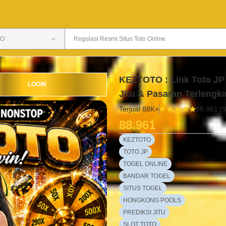
TO
KEZTOTO : Link Toto JP
LOGIN
Jitu & Pasaran Terlengk
Terjual 88K+
88.961 (9
88.961
KEZTOTO
TOTO JP
TOGEL ONLINE
BANDAR TOGEL
SITUS TOGEL
HONGKONG POOLS
PREDIKSI JITU
SLOT TOTO