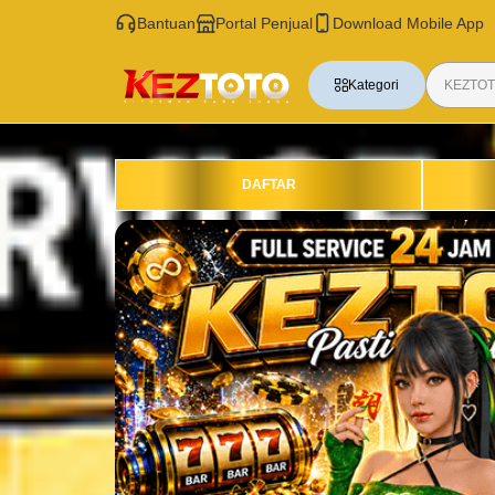
Bantuan
Portal Penjual
Download Mobile App
Kategori
KEZTO
DAFTAR