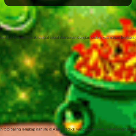
aik saat ini. Proses masuk sangat cepat dan aman dengan sistem keamanan berla
toto paling lengkap dan jitu di Asia. Prediksi yang akurat serta result yang c