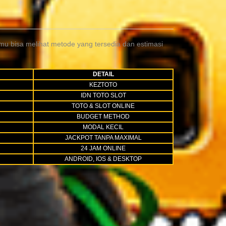
mu bisa melihat metode yang tersedia dan estimasi
DETAIL
KEZTOTO
IDN TOTO SLOT
TOTO & SLOT ONLINE
BUDGET METHOD
MODAL KECIL
JACKPOT TANPA MAXIMAL
24 JAM ONLINE
ANDROID, IOS & DESKTOP