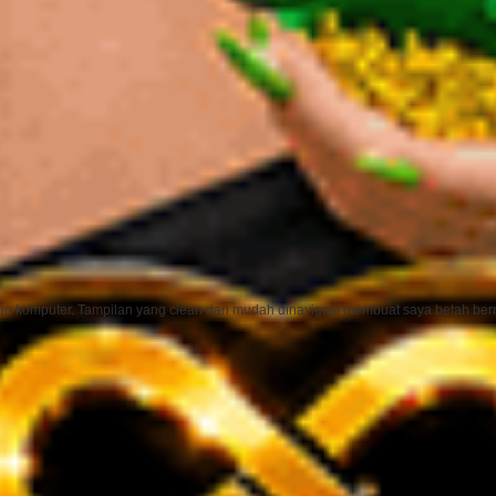
upun komputer. Tampilan yang clean dan mudah dinavigasi membuat saya betah be