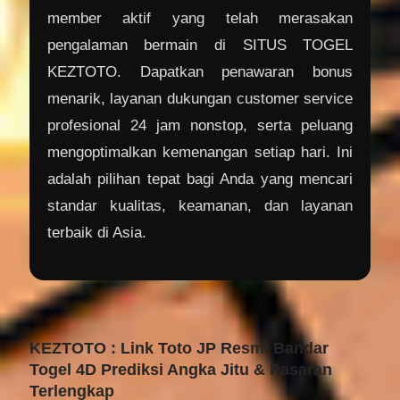
member aktif yang telah merasakan
pengalaman bermain di SITUS TOGEL
KEZTOTO. Dapatkan penawaran bonus
menarik, layanan dukungan customer service
profesional 24 jam nonstop, serta peluang
mengoptimalkan kemenangan setiap hari. Ini
adalah pilihan tepat bagi Anda yang mencari
standar kualitas, keamanan, dan layanan
terbaik di Asia.
KEZTOTO : Link Toto JP Resmi Bandar
Togel 4D Prediksi Angka Jitu & Pasaran
Terlengkap