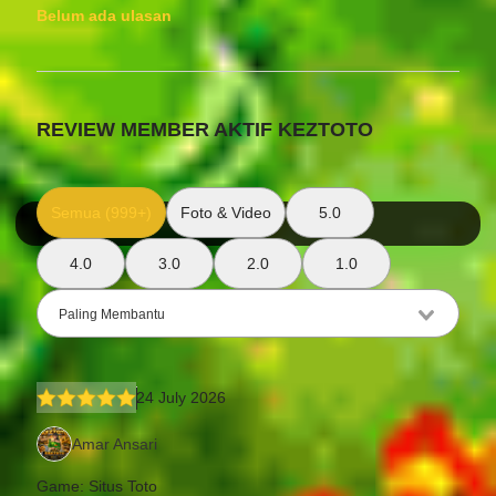
Belum ada ulasan
REVIEW MEMBER AKTIF KEZTOTO
Semua (999+)
Foto & Video
5.0
4.0
3.0
2.0
1.0
Paling Membantu
24 July 2026
Amar Ansari
Game: Situs Toto