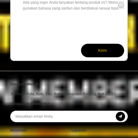
Kirim
DatascripMall.ID
Jl. Pantai Kuta, Kuta, Kec. Kuta, Kabupaten Badung, Bali 80361
Langganan Newsletter
Informasi
Layanan