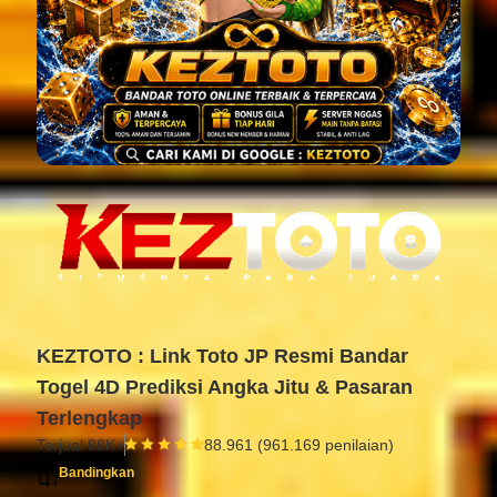
KEZTOTO : Link Toto JP Resmi Bandar
Togel 4D Prediksi Angka Jitu & Pasaran
Terlengkap
Terjual 88K+
88.961 (961.169 penilaian)
Bandingkan