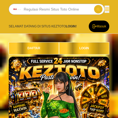
SELAMAT DATANG DI SITUS KEZTOTO
LOGIN!
Masuk
DAFTAR
LOGIN