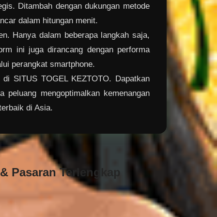
tegis. Ditambah dengan dukungan metode
ncar dalam hitungan menit.
sien. Hanya dalam beberapa langkah saja,
orm ini juga dirancang dengan performa
alui perangkat smartphone.
ain di SITUS TOGEL KEZTOTO. Dapatkan
rta peluang mengoptimalkan kemenangan
erbaik di Asia.
 & Pasaran Terlengkap