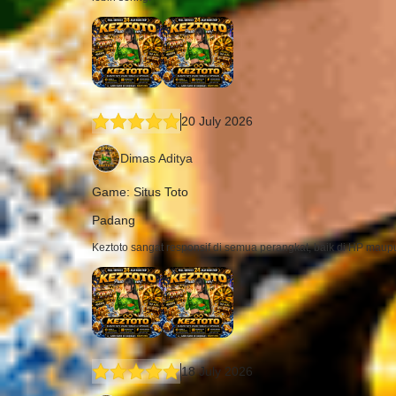
20 July 2026
Dimas Aditya
Game: Situs Toto
Padang
Keztoto sangat responsif di semua perangkat, baik di HP ma
18 July 2026