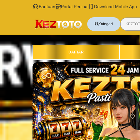
Bantuan
Portal Penjual
Download Mobile App
Kategori
KEZTO
DAFTAR