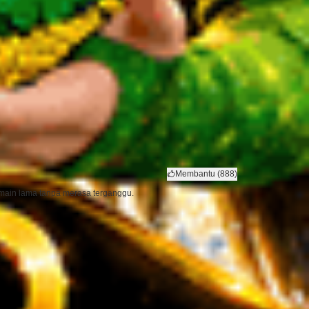
Membantu (888)
rmain lama tanpa merasa terganggu.