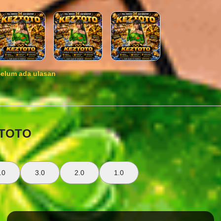
elum ada ulasan
ZTOTO
.0
3.0
2.0
1.0