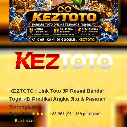
KEZTOTO : Link Toto JP Resmi Bandar
Togel 4D Prediksi Angka Jitu & Pasaran
Terlengkap
Terjual 88K+
88.961 (961.169 penilaian)
Bandingkan