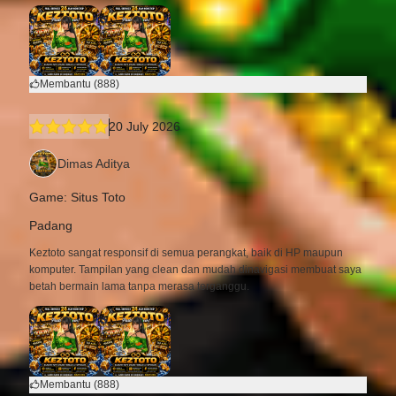
Membantu (888)
20 July 2026
Dimas Aditya
Game: Situs Toto
Padang
Keztoto sangat responsif di semua perangkat, baik di HP maupun
komputer. Tampilan yang clean dan mudah dinavigasi membuat saya
betah bermain lama tanpa merasa terganggu.
Membantu (888)