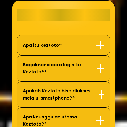
FAQ KEZTOTO
Apa itu Keztoto?
Bagaimana cara login ke
Keztoto??
Apakah Keztoto bisa diakses
melalui smartphone??
Apa keunggulan utama
Keztoto??