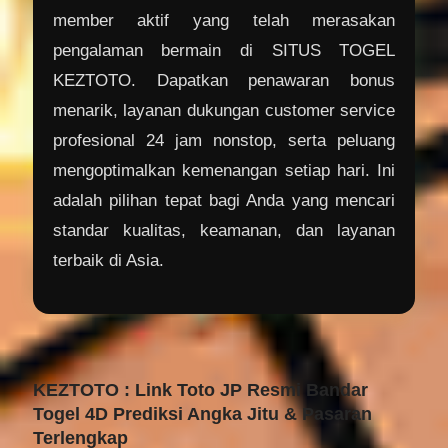
member aktif yang telah merasakan
pengalaman bermain di SITUS TOGEL
KEZTOTO. Dapatkan penawaran bonus
menarik, layanan dukungan customer service
profesional 24 jam nonstop, serta peluang
mengoptimalkan kemenangan setiap hari. Ini
adalah pilihan tepat bagi Anda yang mencari
standar kualitas, keamanan, dan layanan
terbaik di Asia.
KEZTOTO : Link Toto JP Resmi Bandar
Togel 4D Prediksi Angka Jitu & Pasaran
Terlengkap