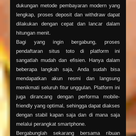
dukungan metode pembayaran modern yang
lengkap, proses deposit dan withdraw dapat
dilakukan dengan cepat dan lancar dalam
hitungan menit.
Bagi yang ingin bergabung, proses
pendaftaran situs toto di platform ini
sangatlah mudah dan efisien. Hanya dalam
beberapa langkah saja, Anda sudah bisa
mendapatkan akun resmi dan langsung
menikmati seluruh fitur unggulan. Platform ini
juga dirancang dengan performa mobile-
friendly yang optimal, sehingga dapat diakses
dengan stabil kapan saja dan di mana saja
melalui perangkat smartphone.
Bergabunglah sekarang bersama ribuan