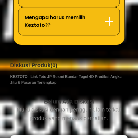
Mengapa harus memilih
Keztoto??
Diskusi Produk(0)
KEZTOTO : Link Toto JP Resmi Bandar Togel 4D Prediksi Angka
Jitu & Pasaran Terlengkap
Belum Ada Diskusi
Mulai diskusi dengan pengguna lain terkait
produk yang menarik perhatian.