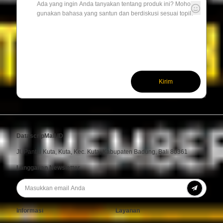
Kirim
DatascripMall.ID
Jl. Pantai Kuta, Kuta, Kec. Kuta, Kabupaten Badung, Bali 80361
Langganan Newsletter
Informasi
Layanan