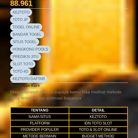
88.961
KEZTOTO
TOTO JP
TOGEL ONLINE
BANDAR TOGEL
SITUS TOGEL
HONGKONG POOLS
PREDIKSI JITU
SLOT TOTO
TOTO 4D
KEZTOTO DAFTAR
Pengiriman Kurir
Masuk terlebih dahulu supaya kamu bisa melihat metode
yang tersedia dan estimasi biayanya
Masuk
TENTANG
DETAIL
NAMA SITUS
KEZTOTO
PLATFORM
IDN TOTO SLOT
PROVIDER POPULER
TOTO & SLOT ONLINE
METODE BERMAIN
BUDGET METHOD