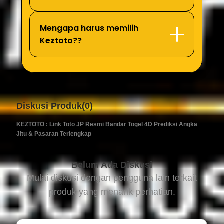
Mengapa harus memilih
Keztoto??
Diskusi Produk(0)
KEZTOTO : Link Toto JP Resmi Bandar Togel 4D Prediksi Angka
Jitu & Pasaran Terlengkap
Belum Ada Diskusi
Mulai diskusi dengan pengguna lain terkait
produk yang menarik perhatian.