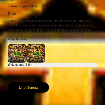
Game: Togel Online
Binjai
Banyak pemain memilih Keztoto karena situs ini resmi, terpercaya,
memiliki reputasi baik, dan memberikan pengalaman bermain yang
aman serta menguntungkan. Tingkat kemenangan yang tinggi dan
pelayanan profesional menjadi alasan utama ribuan member aktif
setiap harinya.
Membantu (888)
Lihat Semua