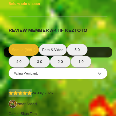
Belum ada ulasan
REVIEW MEMBER AKTIF KEZTOTO
Semua (999+)
Foto & Video
5.0
4.0
3.0
2.0
1.0
Paling Membantu
24 July 2026
Amar Ansari
Game: Situs Toto