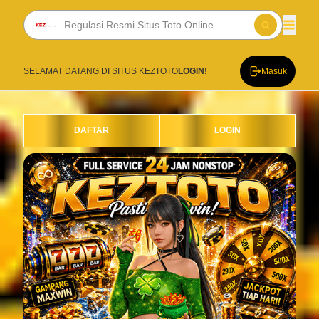
SELAMAT DATANG DI SITUS KEZTOTO
LOGIN!
Masuk
DAFTAR
LOGIN