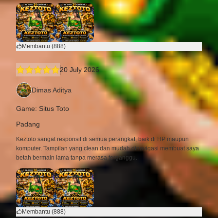
Membantu (888)
20 July 2026
Dimas Aditya
Game: Situs Toto
Padang
Keztoto sangat responsif di semua perangkat, baik di HP maupun
komputer. Tampilan yang clean dan mudah dinavigasi membuat saya
betah bermain lama tanpa merasa terganggu.
Membantu (888)