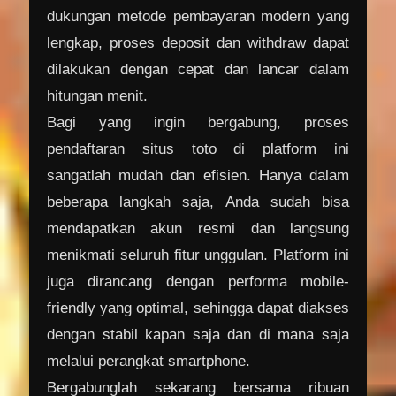
dukungan metode pembayaran modern yang
lengkap, proses deposit dan withdraw dapat
dilakukan dengan cepat dan lancar dalam
hitungan menit.
Bagi yang ingin bergabung, proses
pendaftaran situs toto di platform ini
sangatlah mudah dan efisien. Hanya dalam
beberapa langkah saja, Anda sudah bisa
mendapatkan akun resmi dan langsung
menikmati seluruh fitur unggulan. Platform ini
juga dirancang dengan performa mobile-
friendly yang optimal, sehingga dapat diakses
dengan stabil kapan saja dan di mana saja
melalui perangkat smartphone.
Bergabunglah sekarang bersama ribuan