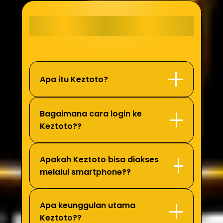
FAQ KEZTOTO
Apa itu Keztoto?
Bagaimana cara login ke
Keztoto??
Apakah Keztoto bisa diakses
melalui smartphone??
Apa keunggulan utama
Keztoto??