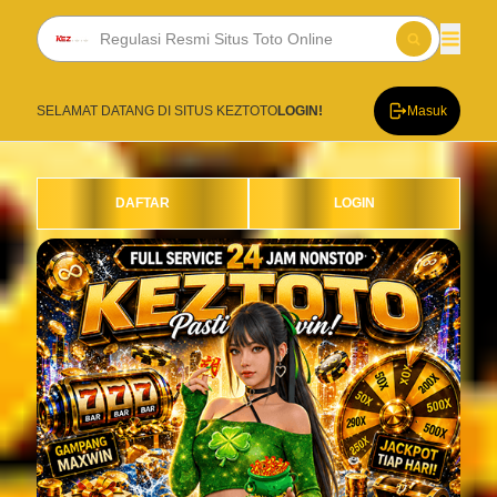
SELAMAT DATANG DI SITUS KEZTOTO
LOGIN!
Masuk
DAFTAR
LOGIN