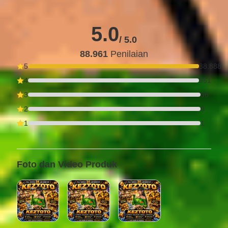
5.0
/ 5.0
88.961
Penilaian
5
88.888
4
961
3
96
2
9
1
1
Foto dan Video Produk