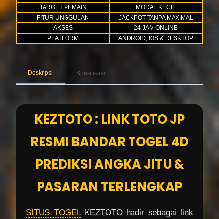
TARGET PEMAIN
MODAL KECIL
FITUR UNGGULAN
JACKPOT TANPA MAXIMAL
AKSES
24 JAM ONLINE
PLATFORM
ANDROID, IOS & DESKTOP
Deskripsi
Spesifikasi
KEZTOTO : LINK TOTO JP
RESMI BANDAR TOGEL 4D
PREDIKSI ANGKA JITU &
PASARAN TERLENGKAP
SITUS TOGEL
KEZTOTO hadir sebagai link