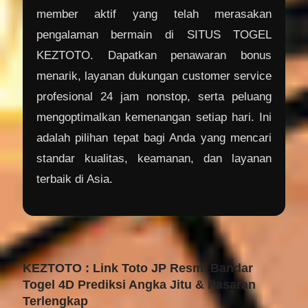
member aktif yang telah merasakan
pengalaman bermain di SITUS TOGEL
KEZTOTO. Dapatkan penawaran bonus
menarik, layanan dukungan customer service
profesional 24 jam nonstop, serta peluang
mengoptimalkan kemenangan setiap hari. Ini
adalah pilihan tepat bagi Anda yang mencari
standar kualitas, keamanan, dan layanan
terbaik di Asia.
KEZTOTO : Link Toto JP Resmi Bandar
Togel 4D Prediksi Angka Jitu & Pasaran
Terlengkap