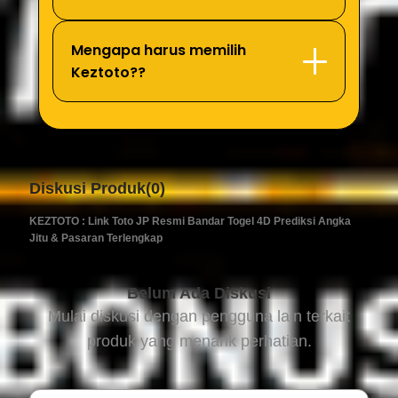
Mengapa harus memilih
Keztoto??
Diskusi Produk(0)
KEZTOTO : Link Toto JP Resmi Bandar Togel 4D Prediksi Angka
Jitu & Pasaran Terlengkap
Belum Ada Diskusi
Mulai diskusi dengan pengguna lain terkait
produk yang menarik perhatian.