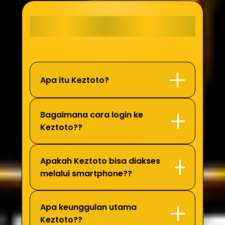
FAQ KEZTOTO
Apa itu Keztoto?
Bagaimana cara login ke
Keztoto??
Apakah Keztoto bisa diakses
melalui smartphone??
Apa keunggulan utama
Keztoto??