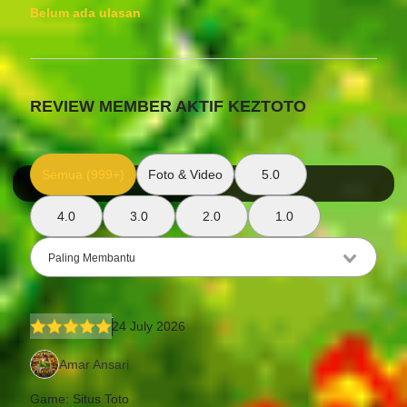
Belum ada ulasan
REVIEW MEMBER AKTIF KEZTOTO
Semua (999+)
Foto & Video
5.0
4.0
3.0
2.0
1.0
Paling Membantu
24 July 2026
Amar Ansari
Game: Situs Toto