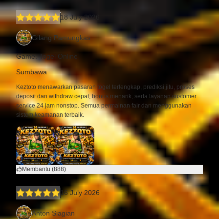
18 July 2026
Gilang Pamungkas
Game: Togel Online
Sumbawa
Keztoto menawarkan pasaran togel terlengkap, prediksi jitu, proses
deposit dan withdraw cepat, bonus menarik, serta layanan customer
service 24 jam nonstop. Semua permainan fair dan menggunakan
sistem keamanan terbaik.
Membantu (888)
16 July 2026
Anton Siagian