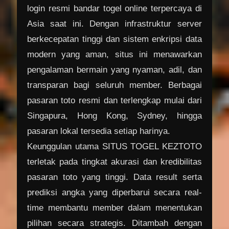
login resmi bandar togel online terpercaya di
Asia saat ini. Dengan infrastruktur server
berkecepatan tinggi dan sistem enkripsi data
modern yang aman, situs ini menawarkan
pengalaman bermain yang nyaman, adil, dan
transparan bagi seluruh member. Berbagai
pasaran toto resmi dan terlengkap mulai dari
Singapura, Hong Kong, Sydney, hingga
pasaran lokal tersedia setiap harinya.
Keunggulan utama SITUS TOGEL KEZTOTO
terletak pada tingkat akurasi dan kredibilitas
pasaran toto yang tinggi. Data result serta
prediksi angka yang diperbarui secara real-
time membantu member dalam menentukan
pilihan secara strategis. Ditambah dengan