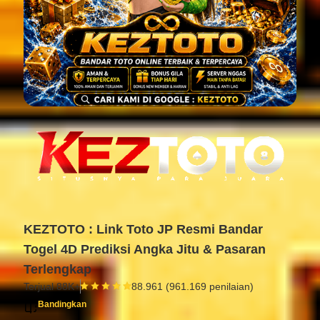
KEZTOTO : Link Toto JP Resmi Bandar
Togel 4D Prediksi Angka Jitu & Pasaran
Terlengkap
Terjual 88K+
88.961 (961.169 penilaian)
Bandingkan