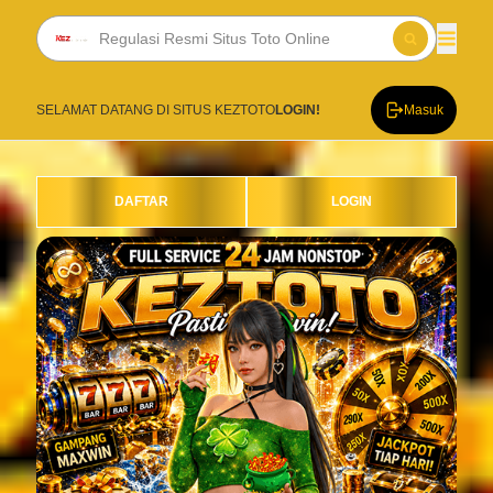
SELAMAT DATANG DI SITUS KEZTOTO
LOGIN!
Masuk
DAFTAR
LOGIN