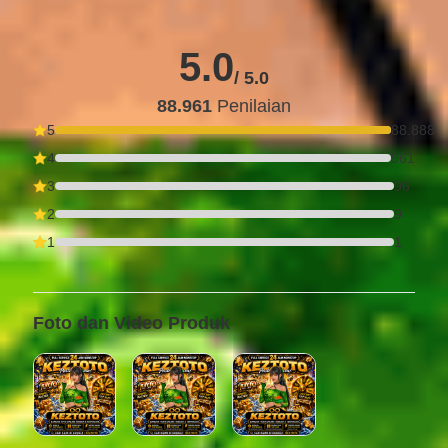
5.0
/ 5.0
88.961
Penilaian
5
88.888
4
961
3
96
2
9
1
1
Foto dan Video Produk