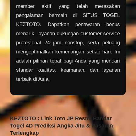
member aktif yang telah merasakan
pengalaman bermain di SITUS TOGEL
KEZTOTO. Dapatkan penawaran bonus
menarik, layanan dukungan customer service
profesional 24 jam nonstop, serta peluang
mengoptimalkan kemenangan setiap hari. Ini
adalah pilihan tepat bagi Anda yang mencari
standar kualitas, keamanan, dan layanan
terbaik di Asia.
KEZTOTO : Link Toto JP Resmi Bandar
Togel 4D Prediksi Angka Jitu & Pasaran
Terlengkap