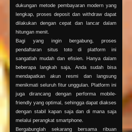
dukungan metode pembayaran modern yang
lengkap, proses deposit dan withdraw dapat
dilakukan dengan cepat dan lancar dalam
hitungan menit.
Bagi yang ingin bergabung, proses
pendaftaran situs toto di platform ini
sangatlah mudah dan efisien. Hanya dalam
beberapa langkah saja, Anda sudah bisa
mendapatkan akun resmi dan langsung
menikmati seluruh fitur unggulan. Platform ini
juga dirancang dengan performa mobile-
friendly yang optimal, sehingga dapat diakses
dengan stabil kapan saja dan di mana saja
melalui perangkat smartphone.
Bergabunglah sekarang bersama ribuan