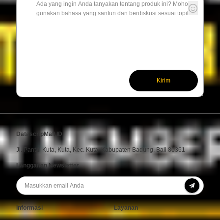
Kirim
DatascripMall.ID
Jl. Pantai Kuta, Kuta, Kec. Kuta, Kabupaten Badung, Bali 80361
Langganan Newsletter
Informasi
Layanan