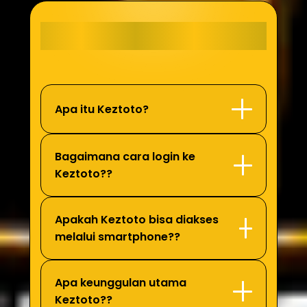
FAQ KEZTOTO
Apa itu Keztoto?
Bagaimana cara login ke
Keztoto??
Apakah Keztoto bisa diakses
melalui smartphone??
Apa keunggulan utama
Keztoto??