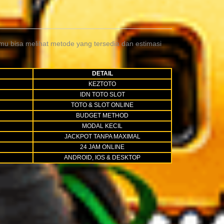
mu bisa melihat metode yang tersedia dan estimasi
DETAIL
KEZTOTO
IDN TOTO SLOT
TOTO & SLOT ONLINE
BUDGET METHOD
MODAL KECIL
JACKPOT TANPA MAXIMAL
24 JAM ONLINE
ANDROID, IOS & DESKTOP