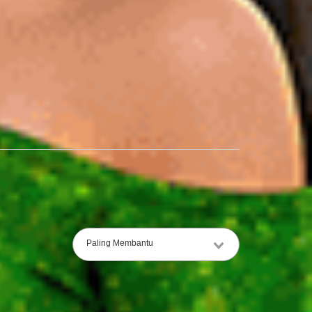
Paling Membantu