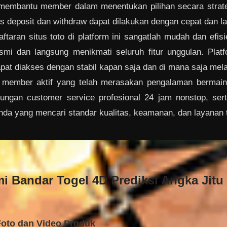
e membantu member dalam menentukan pilihan secara stra
 deposit dan withdraw dapat dilakukan dengan cepat dan la
ftaran situs toto di platform ini sangatlah mudah dan efi
i dan langsung menikmati seluruh fitur unggulan. Platf
apat diakses dengan stabil kapan saja dan di mana saja mel
n member aktif yang telah merasakan pengalaman berm
ungan customer service profesional 24 jam nonstop, se
i Anda yang mencari standar kualitas, keamanan, dan layanan t
 Bandar Togel 4D Prediksi Angka Jitu
Foto dan Video Produk