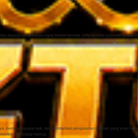
roses deposit dan withdraw cepat, bonus menarik, serta layanan customer service
rcaya, memiliki reputasi baik, dan memberikan pengalaman bermain yang aman se
member aktif setiap harinya.