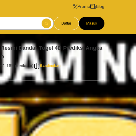
Promo
Blog
Daftar
Masuk
 Resmi Bandar Togel 4D Prediksi Angka
ap
61.169 penilaian)
Bandingkan