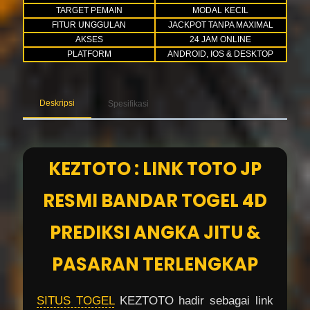
TARGET PEMAIN
MODAL KECIL
FITUR UNGGULAN
JACKPOT TANPA MAXIMAL
AKSES
24 JAM ONLINE
PLATFORM
ANDROID, IOS & DESKTOP
Deskripsi
Spesifikasi
KEZTOTO : LINK TOTO JP
RESMI BANDAR TOGEL 4D
PREDIKSI ANGKA JITU &
PASARAN TERLENGKAP
SITUS TOGEL
KEZTOTO hadir sebagai link