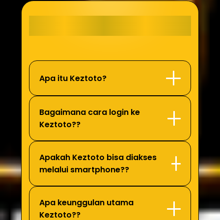
FAQ KEZTOTO
Apa itu Keztoto?
Bagaimana cara login ke
Keztoto??
Apakah Keztoto bisa diakses
melalui smartphone??
Apa keunggulan utama
Keztoto??