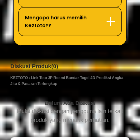
Mengapa harus memilih
Keztoto??
Diskusi Produk(0)
KEZTOTO : Link Toto JP Resmi Bandar Togel 4D Prediksi Angka
Jitu & Pasaran Terlengkap
Belum Ada Diskusi
Mulai diskusi dengan pengguna lain terkait
produk yang menarik perhatian.