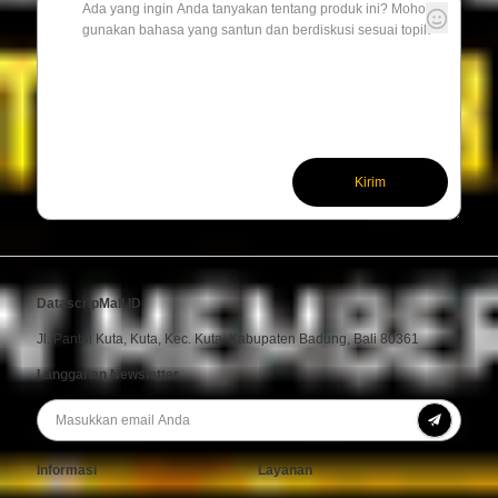
Kirim
DatascripMall.ID
Jl. Pantai Kuta, Kuta, Kec. Kuta, Kabupaten Badung, Bali 80361
Langganan Newsletter
Informasi
Layanan