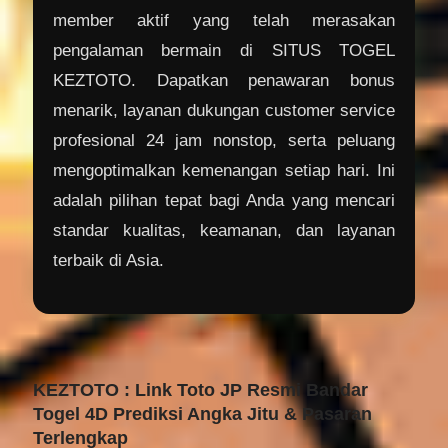
member aktif yang telah merasakan
pengalaman bermain di SITUS TOGEL
KEZTOTO. Dapatkan penawaran bonus
menarik, layanan dukungan customer service
profesional 24 jam nonstop, serta peluang
mengoptimalkan kemenangan setiap hari. Ini
adalah pilihan tepat bagi Anda yang mencari
standar kualitas, keamanan, dan layanan
terbaik di Asia.
KEZTOTO : Link Toto JP Resmi Bandar
Togel 4D Prediksi Angka Jitu & Pasaran
Terlengkap