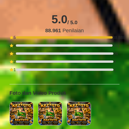
5.0
/ 5.0
88.961
Penilaian
5
88.888
4
961
3
96
2
9
1
1
Foto dan Video Produk