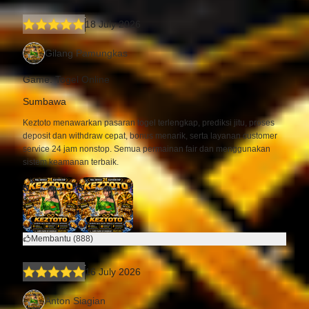
18 July 2026
Gilang Pamungkas
Game: Togel Online
Sumbawa
Keztoto menawarkan pasaran togel terlengkap, prediksi jitu, proses
deposit dan withdraw cepat, bonus menarik, serta layanan customer
service 24 jam nonstop. Semua permainan fair dan menggunakan
sistem keamanan terbaik.
Membantu (888)
16 July 2026
Anton Siagian