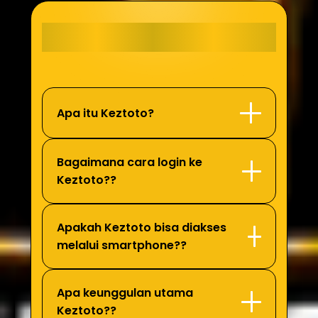
FAQ KEZTOTO
Apa itu Keztoto?
Bagaimana cara login ke
Keztoto??
Apakah Keztoto bisa diakses
melalui smartphone??
Apa keunggulan utama
Keztoto??