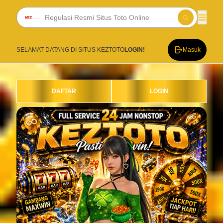
SELAMAT DATANG DI SITUS KEZTOTO
LOGIN!
Masuk
DAFTAR
LOGIN