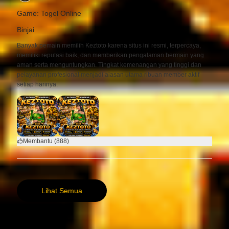
Game: Togel Online
Binjai
Banyak pemain memilih Keztoto karena situs ini resmi, terpercaya,
memiliki reputasi baik, dan memberikan pengalaman bermain yang
aman serta menguntungkan. Tingkat kemenangan yang tinggi dan
pelayanan profesional menjadi alasan utama ribuan member aktif
setiap harinya.
Membantu (888)
Lihat Semua