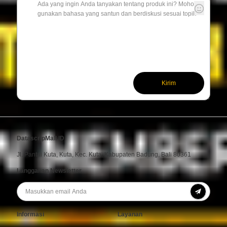
Kirim
DatascripMall.ID
Jl. Pantai Kuta, Kuta, Kec. Kuta, Kabupaten Badung, Bali 80361
Langganan Newsletter
Informasi
Layanan