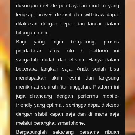
dukungan metode pembayaran modern yang
lengkap, proses deposit dan withdraw dapat
dilakukan dengan cepat dan lancar dalam
hitungan menit.
Bagi yang ingin bergabung, proses
pendaftaran situs toto di platform ini
sangatlah mudah dan efisien. Hanya dalam
beberapa langkah saja, Anda sudah bisa
mendapatkan akun resmi dan langsung
menikmati seluruh fitur unggulan. Platform ini
juga dirancang dengan performa mobile-
friendly yang optimal, sehingga dapat diakses
dengan stabil kapan saja dan di mana saja
melalui perangkat smartphone.
Bergabunglah sekarang bersama ribuan