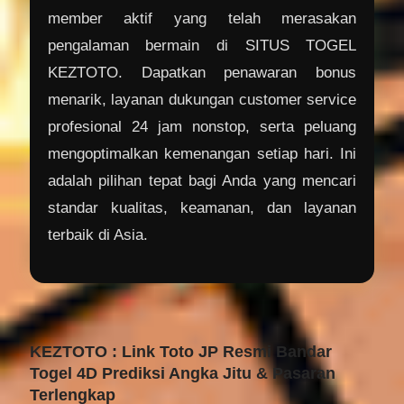
member aktif yang telah merasakan
pengalaman bermain di SITUS TOGEL
KEZTOTO. Dapatkan penawaran bonus
menarik, layanan dukungan customer service
profesional 24 jam nonstop, serta peluang
mengoptimalkan kemenangan setiap hari. Ini
adalah pilihan tepat bagi Anda yang mencari
standar kualitas, keamanan, dan layanan
terbaik di Asia.
KEZTOTO : Link Toto JP Resmi Bandar
Togel 4D Prediksi Angka Jitu & Pasaran
Terlengkap