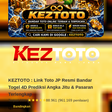
KEZTOTO : Link Toto JP Resmi Bandar
Togel 4D Prediksi Angka Jitu & Pasaran
Terlengkap
Terjual 88K+
88.961 (961.169 penilaian)
Bandingkan