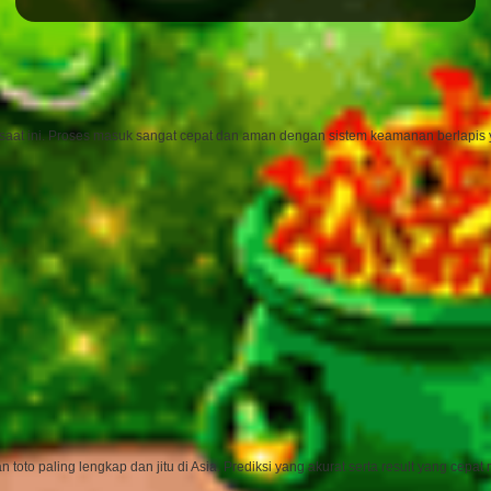
aik saat ini. Proses masuk sangat cepat dan aman dengan sistem keamanan berla
toto paling lengkap dan jitu di Asia. Prediksi yang akurat serta result yang c