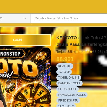
TO
KEZTOTO : Link Toto JP
LOGIN
Jitu & Pasaran Terlengk
Terjual 88K+
88.961 (9
88.961
KEZTOTO
TOTO JP
TOGEL ONLINE
BANDAR TOGEL
SITUS TOGEL
HONGKONG POOLS
PREDIKSI JITU
SLOT TOTO