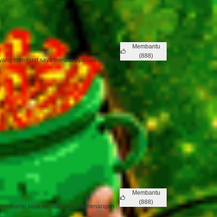
Membantu
(888)
pis yang membuat saya merasa nyaman bermain
Membantu
(888)
epat membantu saya mendapatkan kemenangan