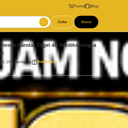
Promo
Blog
Daftar
Masuk
 Resmi Bandar Togel 4D Prediksi Angka
ap
61.169 penilaian)
Bandingkan