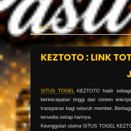
Deskripsi
Spesifikasi
KEZTOTO : LINK TO
SITUS TOGEL
KEZTOTO hadir sebagai l
berkecepatan tinggi dan sistem enkri
transparan bagi seluruh member. Berbaga
tersedia setiap harinya.
Keunggulan utama SITUS TOGEL KEZTOTO te