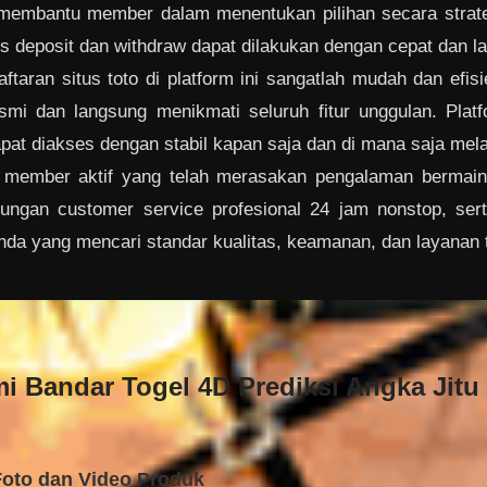
e membantu member dalam menentukan pilihan secara stra
 deposit dan withdraw dapat dilakukan dengan cepat dan la
ftaran situs toto di platform ini sangatlah mudah dan efi
i dan langsung menikmati seluruh fitur unggulan. Platf
apat diakses dengan stabil kapan saja dan di mana saja mel
n member aktif yang telah merasakan pengalaman berm
ungan customer service profesional 24 jam nonstop, se
i Anda yang mencari standar kualitas, keamanan, dan layanan t
 Bandar Togel 4D Prediksi Angka Jitu
Foto dan Video Produk