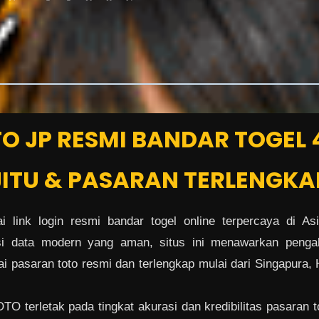
TO JP RESMI BANDAR TOGEL
JITU & PASARAN TERLENGKA
ink login resmi bandar togel online terpercaya di Asia
psi data modern yang aman, situs ini menawarkan peng
i pasaran toto resmi dan terlengkap mulai dari Singapura,
rletak pada tingkat akurasi dan kredibilitas pasaran toto