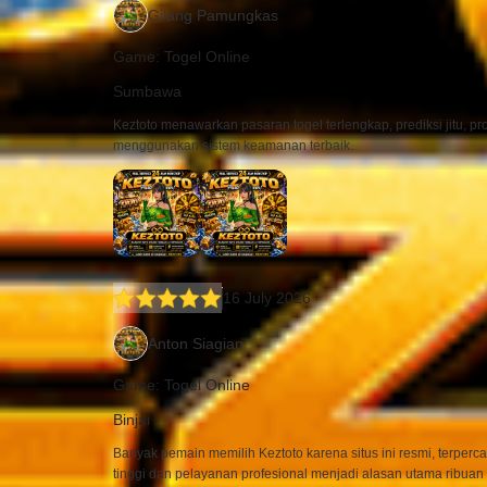
Gilang Pamungkas
Game: Togel Online
Sumbawa
Keztoto menawarkan pasaran togel terlengkap, prediksi jitu, p
menggunakan sistem keamanan terbaik.
16 July 2026
Anton Siagian
Game: Togel Online
Binjai
Banyak pemain memilih Keztoto karena situs ini resmi, terpe
tinggi dan pelayanan profesional menjadi alasan utama ribuan 