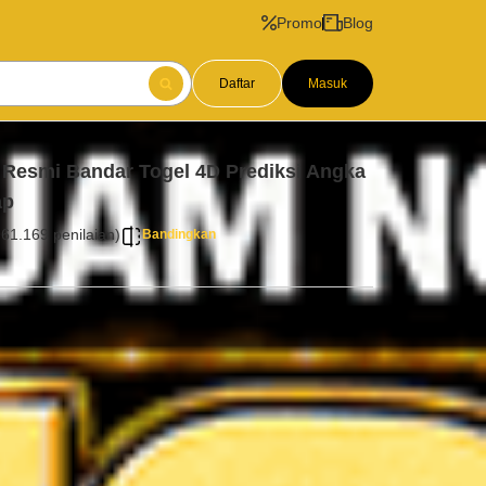
Promo
Blog
Daftar
Masuk
 Resmi Bandar Togel 4D Prediksi Angka
ap
61.169 penilaian)
Bandingkan