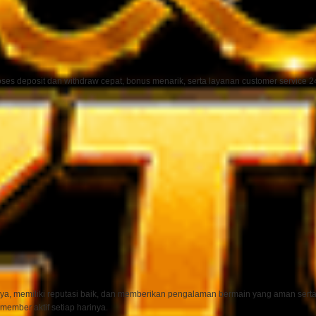
roses deposit dan withdraw cepat, bonus menarik, serta layanan customer service
rcaya, memiliki reputasi baik, dan memberikan pengalaman bermain yang aman se
member aktif setiap harinya.