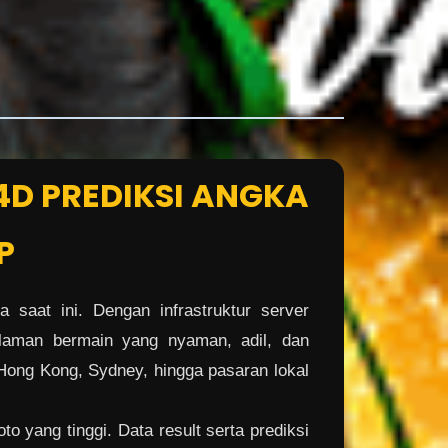
 4D PREDIKSI ANGKA
P
 saat ini. Dengan infrastruktur server
alaman bermain yang nyaman, adil, dan
 Hong Kong, Sydney, hingga pasaran lokal
 yang tinggi. Data result serta prediksi