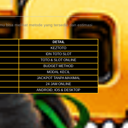
mu bisa melihat metode yang tersedia dan estimasi
DETAIL
KEZTOTO
IDN TOTO SLOT
TOTO & SLOT ONLINE
BUDGET METHOD
MODAL KECIL
JACKPOT TANPA MAXIMAL
24 JAM ONLINE
ANDROID, IOS & DESKTOP