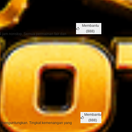
Membantu
(888)
 24 jam nonstop. Semua permainan fair dan
Membantu
(888)
rta menguntungkan. Tingkat kemenangan yang