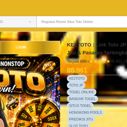
TO
KEZTOTO : Link Toto JP
LOGIN
Jitu & Pasaran Terlengk
Terjual 88K+
88.961 (9
88.961
KEZTOTO
TOTO JP
TOGEL ONLINE
BANDAR TOGEL
SITUS TOGEL
HONGKONG POOLS
PREDIKSI JITU
SLOT TOTO