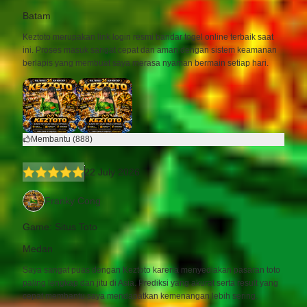
Batam
Keztoto merupakan link login resmi bandar togel online terbaik saat
ini. Proses masuk sangat cepat dan aman dengan sistem keamanan
berlapis yang membuat saya merasa nyaman bermain setiap hari.
Membantu (888)
22 July 2026
Franky Cong
Game: Situs Toto
Medan
Saya sangat puas dengan Keztoto karena menyediakan pasaran toto
paling lengkap dan jitu di Asia. Prediksi yang akurat serta result yang
cepat membantu saya mendapatkan kemenangan lebih sering.