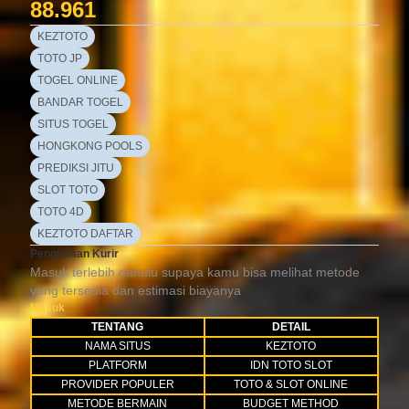
88.961
KEZTOTO
TOTO JP
TOGEL ONLINE
BANDAR TOGEL
SITUS TOGEL
HONGKONG POOLS
PREDIKSI JITU
SLOT TOTO
TOTO 4D
KEZTOTO DAFTAR
Pengiriman Kurir
Masuk terlebih dahulu supaya kamu bisa melihat metode
yang tersedia dan estimasi biayanya
Masuk
TENTANG
DETAIL
NAMA SITUS
KEZTOTO
PLATFORM
IDN TOTO SLOT
PROVIDER POPULER
TOTO & SLOT ONLINE
METODE BERMAIN
BUDGET METHOD