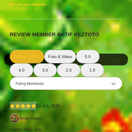
Belum ada ulasan
REVIEW MEMBER AKTIF KEZTOTO
Semua (999+)
Foto & Video
5.0
4.0
3.0
2.0
1.0
Paling Membantu
24 July 2026
Amar Ansari
Game: Situs Toto