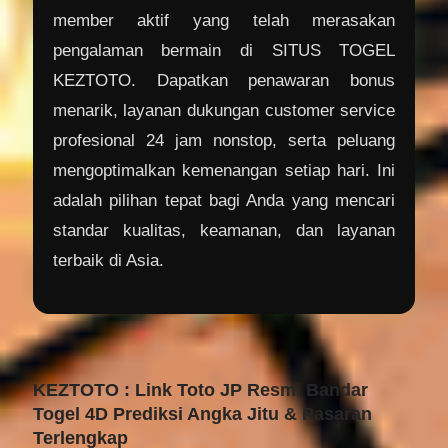
member aktif yang telah merasakan
pengalaman bermain di SITUS TOGEL
KEZTOTO. Dapatkan penawaran bonus
menarik, layanan dukungan customer service
profesional 24 jam nonstop, serta peluang
mengoptimalkan kemenangan setiap hari. Ini
adalah pilihan tepat bagi Anda yang mencari
standar kualitas, keamanan, dan layanan
terbaik di Asia.
KEZTOTO : Link Toto JP Resmi Bandar
Togel 4D Prediksi Angka Jitu & Pasaran
Terlengkap