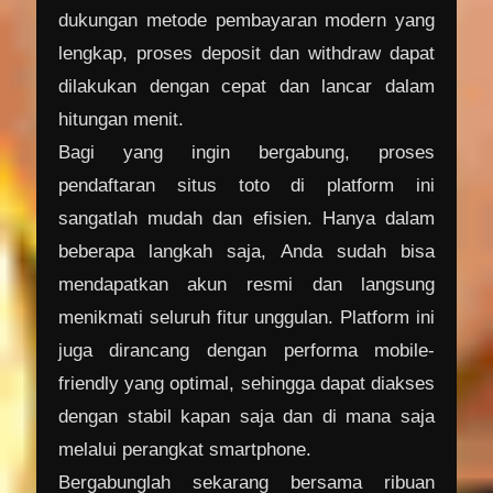
dukungan metode pembayaran modern yang
lengkap, proses deposit dan withdraw dapat
dilakukan dengan cepat dan lancar dalam
hitungan menit.
Bagi yang ingin bergabung, proses
pendaftaran situs toto di platform ini
sangatlah mudah dan efisien. Hanya dalam
beberapa langkah saja, Anda sudah bisa
mendapatkan akun resmi dan langsung
menikmati seluruh fitur unggulan. Platform ini
juga dirancang dengan performa mobile-
friendly yang optimal, sehingga dapat diakses
dengan stabil kapan saja dan di mana saja
melalui perangkat smartphone.
Bergabunglah sekarang bersama ribuan