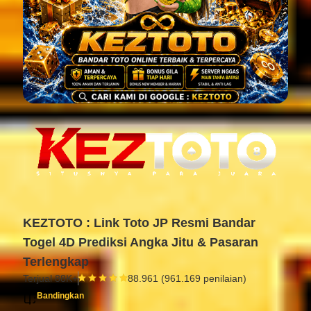
KEZTOTO : Link Toto JP Resmi Bandar
Togel 4D Prediksi Angka Jitu & Pasaran
Terlengkap
Terjual 88K+
88.961 (961.169 penilaian)
Bandingkan