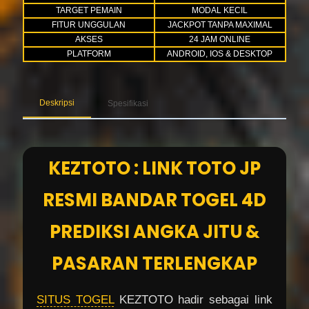
TARGET PEMAIN
MODAL KECIL
FITUR UNGGULAN
JACKPOT TANPA MAXIMAL
AKSES
24 JAM ONLINE
PLATFORM
ANDROID, IOS & DESKTOP
Deskripsi
Spesifikasi
KEZTOTO : LINK TOTO JP
RESMI BANDAR TOGEL 4D
PREDIKSI ANGKA JITU &
PASARAN TERLENGKAP
SITUS TOGEL
KEZTOTO hadir sebagai link