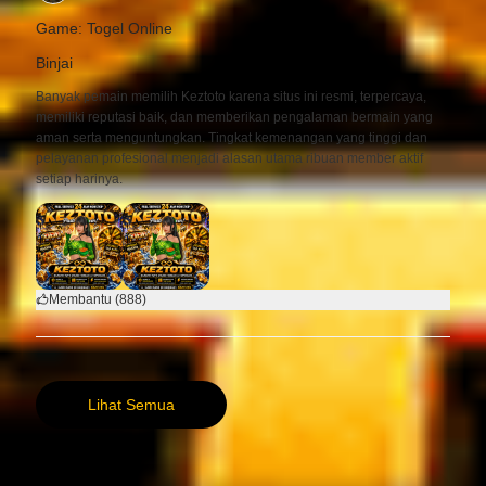
Game: Togel Online
Binjai
Banyak pemain memilih Keztoto karena situs ini resmi, terpercaya,
memiliki reputasi baik, dan memberikan pengalaman bermain yang
aman serta menguntungkan. Tingkat kemenangan yang tinggi dan
pelayanan profesional menjadi alasan utama ribuan member aktif
setiap harinya.
Membantu (888)
Lihat Semua