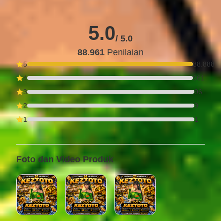
5.0
/ 5.0
88.961
Penilaian
5
88.888
4
961
3
96
2
9
1
1
Foto dan Video Produk