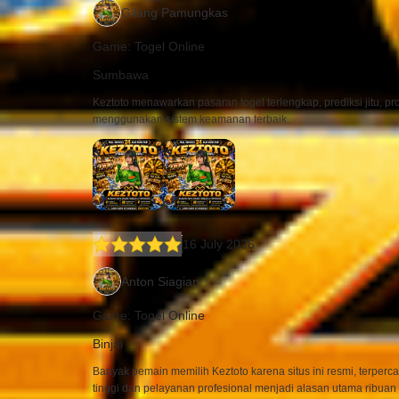
Gilang Pamungkas
Game: Togel Online
Sumbawa
Keztoto menawarkan pasaran togel terlengkap, prediksi jitu, p
menggunakan sistem keamanan terbaik.
16 July 2026
Anton Siagian
Game: Togel Online
Binjai
Banyak pemain memilih Keztoto karena situs ini resmi, terpe
tinggi dan pelayanan profesional menjadi alasan utama ribuan 