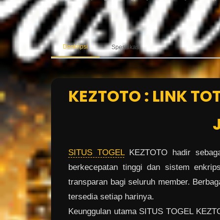
Deskripsi
Spesifikasi
KEZTOTO : LINK TO
SITUS TOGEL
KEZTOTO hadir sebagai l
berkecepatan tinggi dan sistem enkri
transparan bagi seluruh member. Berbaga
tersedia setiap harinya.
Keunggulan utama SITUS TOGEL KEZTOTO te