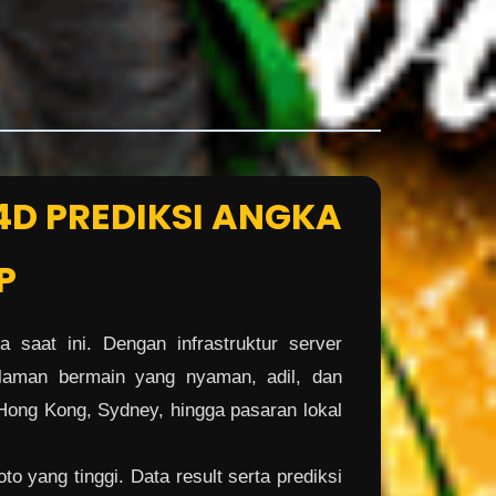
 4D PREDIKSI ANGKA
P
 saat ini. Dengan infrastruktur server
alaman bermain yang nyaman, adil, dan
 Hong Kong, Sydney, hingga pasaran lokal
 yang tinggi. Data result serta prediksi