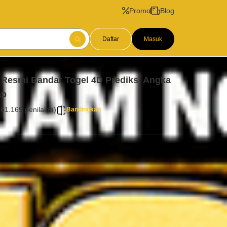
Promo
Blog
Daftar
Masuk
 Resmi Bandar Togel 4D Prediksi Angka
ap
61.169 penilaian)
Bandingkan