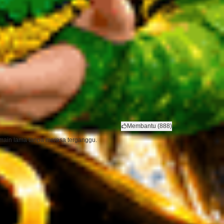
Membantu (888)
rmain lama tanpa merasa terganggu.