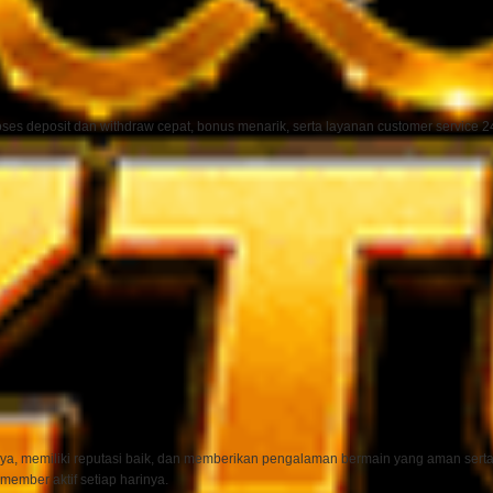
roses deposit dan withdraw cepat, bonus menarik, serta layanan customer service
rcaya, memiliki reputasi baik, dan memberikan pengalaman bermain yang aman se
member aktif setiap harinya.