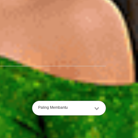
Paling Membantu