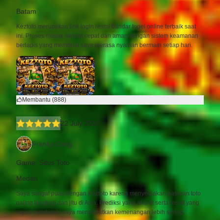
Batam
Keztoto merupakan link login resmi bandar togel online terbaik saat
ini. Proses masuk sangat cepat dan aman dengan sistem keamanan
berlapis yang membuat saya merasa nyaman bermain setiap hari.
Membantu (888)
22 July 2026
Franky Cong
Game: Situs Toto
Medan
Saya sangat puas dengan Keztoto karena menyediakan pasaran toto
paling lengkap dan jitu di Asia. Prediksi yang akurat serta result yang
cepat membantu saya mendapatkan kemenangan lebih sering.