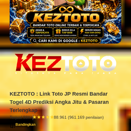
KEZTOTO : Link Toto JP Resmi Bandar
Togel 4D Prediksi Angka Jitu & Pasaran
Terlengkap
Terjual 88K+
88.961 (961.169 penilaian)
Bandingkan