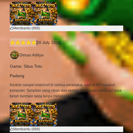
Membantu (888)
20 July 2026
Dimas Aditya
Game: Situs Toto
Padang
Keztoto sangat responsif di semua perangkat, baik di HP maupun
komputer. Tampilan yang clean dan mudah dinavigasi membuat saya
betah bermain lama tanpa merasa terganggu.
Membantu (888)