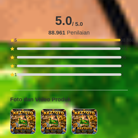
5.0
/ 5.0
88.961
Penilaian
5
88.888
4
961
3
96
2
9
1
1
Foto dan Video Produk