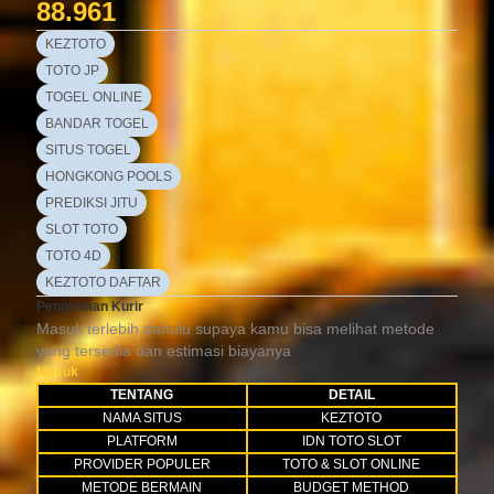
88.961
KEZTOTO
TOTO JP
TOGEL ONLINE
BANDAR TOGEL
SITUS TOGEL
HONGKONG POOLS
PREDIKSI JITU
SLOT TOTO
TOTO 4D
KEZTOTO DAFTAR
Pengiriman Kurir
Masuk terlebih dahulu supaya kamu bisa melihat metode
yang tersedia dan estimasi biayanya
Masuk
TENTANG
DETAIL
NAMA SITUS
KEZTOTO
PLATFORM
IDN TOTO SLOT
PROVIDER POPULER
TOTO & SLOT ONLINE
METODE BERMAIN
BUDGET METHOD