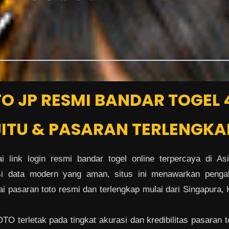
TO JP RESMI BANDAR TOGEL
JITU & PASARAN TERLENGKA
ink login resmi bandar togel online terpercaya di Asia
psi data modern yang aman, situs ini menawarkan peng
i pasaran toto resmi dan terlengkap mulai dari Singapura,
rletak pada tingkat akurasi dan kredibilitas pasaran toto