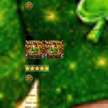
Amar Ansari
Game: Situs Toto
Batam
Keztoto merupakan link login resmi bandar togel online terb
setiap hari.
22 July 2026
Franky Cong
Game: Situs Toto
Medan
Saya sangat puas dengan Keztoto karena menyediakan pasaran 
lebih sering.