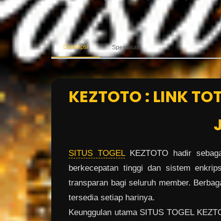
Deskripsi
Spesifikasi
KEZTOTO : LINK TO
SITUS TOGEL
KEZTOTO hadir sebagai l
berkecepatan tinggi dan sistem enkri
transparan bagi seluruh member. Berbaga
tersedia setiap harinya.
Keunggulan utama SITUS TOGEL KEZTOTO te