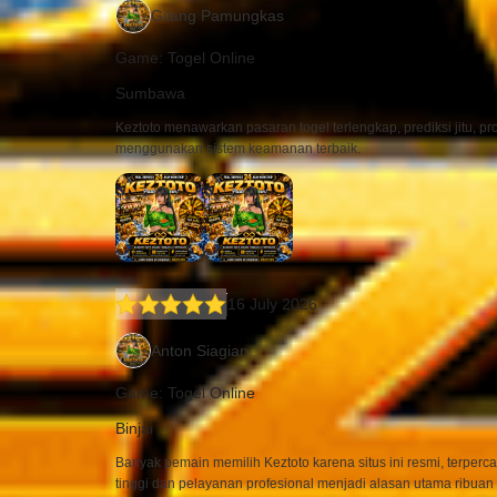
Gilang Pamungkas
Game: Togel Online
Sumbawa
Keztoto menawarkan pasaran togel terlengkap, prediksi jitu, p
menggunakan sistem keamanan terbaik.
16 July 2026
Anton Siagian
Game: Togel Online
Binjai
Banyak pemain memilih Keztoto karena situs ini resmi, terpe
tinggi dan pelayanan profesional menjadi alasan utama ribuan 