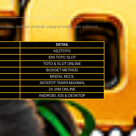
mu bisa melihat metode yang tersedia dan estimasi
DETAIL
KEZTOTO
IDN TOTO SLOT
TOTO & SLOT ONLINE
BUDGET METHOD
MODAL KECIL
JACKPOT TANPA MAXIMAL
24 JAM ONLINE
ANDROID, IOS & DESKTOP