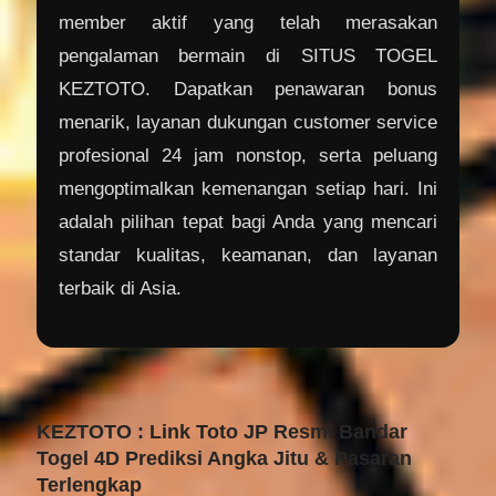
member aktif yang telah merasakan
pengalaman bermain di SITUS TOGEL
KEZTOTO. Dapatkan penawaran bonus
menarik, layanan dukungan customer service
profesional 24 jam nonstop, serta peluang
mengoptimalkan kemenangan setiap hari. Ini
adalah pilihan tepat bagi Anda yang mencari
standar kualitas, keamanan, dan layanan
terbaik di Asia.
KEZTOTO : Link Toto JP Resmi Bandar
Togel 4D Prediksi Angka Jitu & Pasaran
Terlengkap