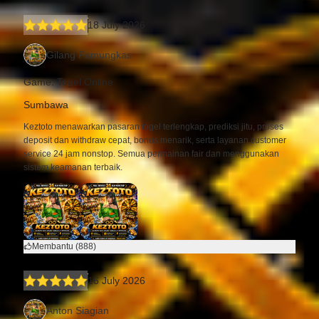
18 July 2026
Gilang Pamungkas
Game: Togel Online
Sumbawa
Keztoto menawarkan pasaran togel terlengkap, prediksi jitu, proses
deposit dan withdraw cepat, bonus menarik, serta layanan customer
service 24 jam nonstop. Semua permainan fair dan menggunakan
sistem keamanan terbaik.
Membantu (888)
16 July 2026
Anton Siagian