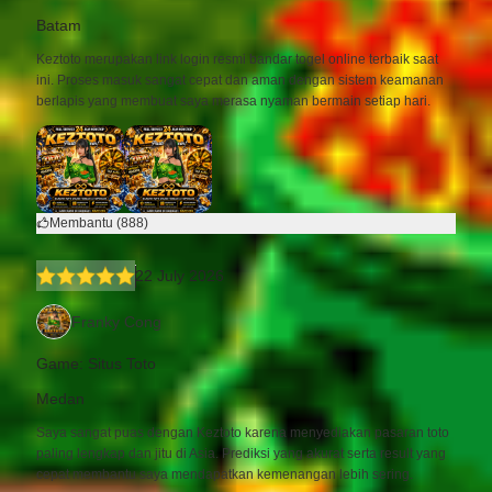
Batam
Keztoto merupakan link login resmi bandar togel online terbaik saat
ini. Proses masuk sangat cepat dan aman dengan sistem keamanan
berlapis yang membuat saya merasa nyaman bermain setiap hari.
Membantu (888)
22 July 2026
Franky Cong
Game: Situs Toto
Medan
Saya sangat puas dengan Keztoto karena menyediakan pasaran toto
paling lengkap dan jitu di Asia. Prediksi yang akurat serta result yang
cepat membantu saya mendapatkan kemenangan lebih sering.