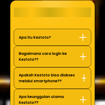
FAQ KEZTOTO
Apa itu Keztoto?
Bagaimana cara login ke
Keztoto??
Apakah Keztoto bisa diakses
melalui smartphone??
Apa keunggulan utama
Keztoto??