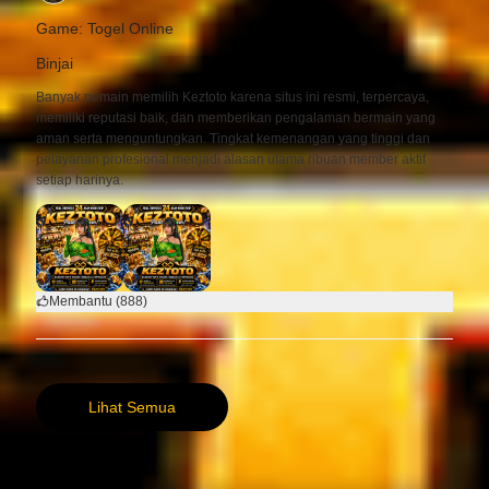
Game: Togel Online
Binjai
Banyak pemain memilih Keztoto karena situs ini resmi, terpercaya,
memiliki reputasi baik, dan memberikan pengalaman bermain yang
aman serta menguntungkan. Tingkat kemenangan yang tinggi dan
pelayanan profesional menjadi alasan utama ribuan member aktif
setiap harinya.
Membantu (888)
Lihat Semua