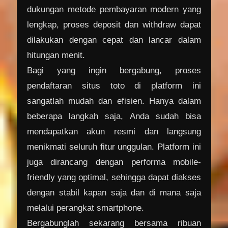
dukungan metode pembayaran modern yang
lengkap, proses deposit dan withdraw dapat
dilakukan dengan cepat dan lancar dalam
hitungan menit.
Bagi yang ingin bergabung, proses
pendaftaran situs toto di platform ini
sangatlah mudah dan efisien. Hanya dalam
beberapa langkah saja, Anda sudah bisa
mendapatkan akun resmi dan langsung
menikmati seluruh fitur unggulan. Platform ini
juga dirancang dengan performa mobile-
friendly yang optimal, sehingga dapat diakses
dengan stabil kapan saja dan di mana saja
melalui perangkat smartphone.
Bergabunglah sekarang bersama ribuan