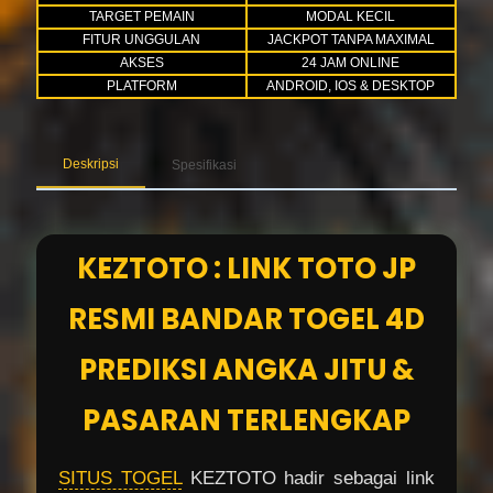
TARGET PEMAIN
MODAL KECIL
FITUR UNGGULAN
JACKPOT TANPA MAXIMAL
AKSES
24 JAM ONLINE
PLATFORM
ANDROID, IOS & DESKTOP
Deskripsi
Spesifikasi
KEZTOTO : LINK TOTO JP
RESMI BANDAR TOGEL 4D
PREDIKSI ANGKA JITU &
PASARAN TERLENGKAP
SITUS TOGEL
KEZTOTO hadir sebagai link