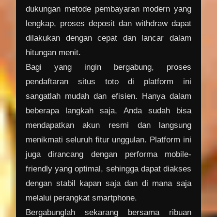
dukungan metode pembayaran modern yang
lengkap, proses deposit dan withdraw dapat
dilakukan dengan cepat dan lancar dalam
hitungan menit.
Bagi yang ingin bergabung, proses
pendaftaran situs toto di platform ini
sangatlah mudah dan efisien. Hanya dalam
beberapa langkah saja, Anda sudah bisa
mendapatkan akun resmi dan langsung
menikmati seluruh fitur unggulan. Platform ini
juga dirancang dengan performa mobile-
friendly yang optimal, sehingga dapat diakses
dengan stabil kapan saja dan di mana saja
melalui perangkat smartphone.
Bergabunglah sekarang bersama ribuan