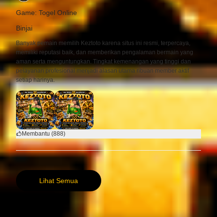
Game: Togel Online
Binjai
Banyak pemain memilih Keztoto karena situs ini resmi, terpercaya,
memiliki reputasi baik, dan memberikan pengalaman bermain yang
aman serta menguntungkan. Tingkat kemenangan yang tinggi dan
pelayanan profesional menjadi alasan utama ribuan member aktif
setiap harinya.
Membantu (888)
Lihat Semua