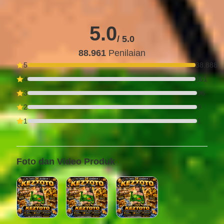
5.0
/ 5.0
88.961
Penilaian
5
88.888
4
961
3
96
2
9
1
1
Foto dan Video Produk