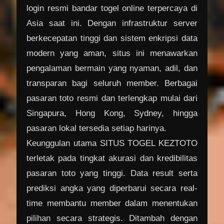
login resmi bandar togel online terpercaya di
Asia saat ini. Dengan infrastruktur server
berkecepatan tinggi dan sistem enkripsi data
modern yang aman, situs ini menawarkan
pengalaman bermain yang nyaman, adil, dan
transparan bagi seluruh member. Berbagai
pasaran toto resmi dan terlengkap mulai dari
Singapura, Hong Kong, Sydney, hingga
pasaran lokal tersedia setiap harinya.
Keunggulan utama SITUS TOGEL KEZTOTO
terletak pada tingkat akurasi dan kredibilitas
pasaran toto yang tinggi. Data result serta
prediksi angka yang diperbarui secara real-
time membantu member dalam menentukan
pilihan secara strategis. Ditambah dengan