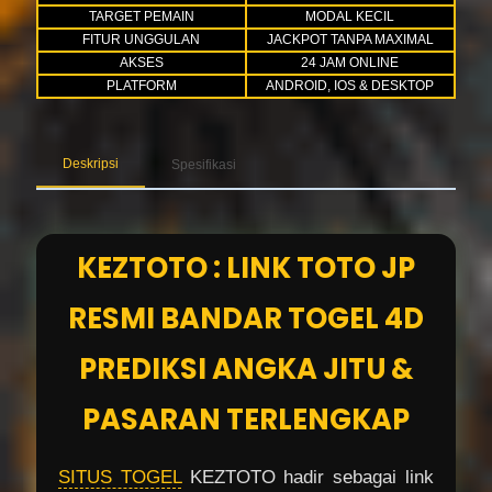
TARGET PEMAIN
MODAL KECIL
FITUR UNGGULAN
JACKPOT TANPA MAXIMAL
AKSES
24 JAM ONLINE
PLATFORM
ANDROID, IOS & DESKTOP
Deskripsi
Spesifikasi
KEZTOTO : LINK TOTO JP
RESMI BANDAR TOGEL 4D
PREDIKSI ANGKA JITU &
PASARAN TERLENGKAP
SITUS TOGEL
KEZTOTO hadir sebagai link