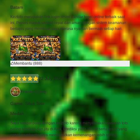
Batam
Keztoto merupakan link login resmi bandar togel online terbaik saat
ini. Proses masuk sangat cepat dan aman dengan sistem keamanan
berlapis yang membuat saya merasa nyaman bermain setiap hari.
Membantu (888)
22 July 2026
Franky Cong
Game: Situs Toto
Medan
Saya sangat puas dengan Keztoto karena menyediakan pasaran toto
paling lengkap dan jitu di Asia. Prediksi yang akurat serta result yang
cepat membantu saya mendapatkan kemenangan lebih sering.