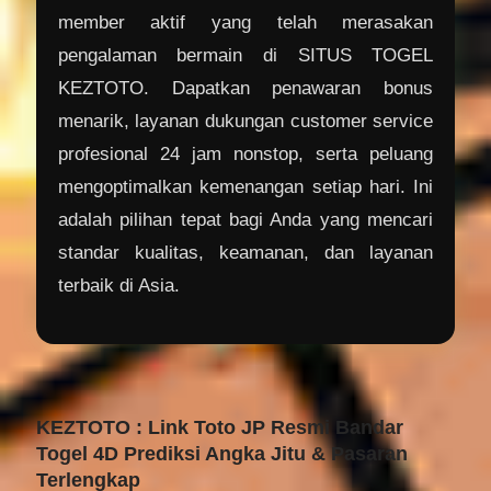
member aktif yang telah merasakan
pengalaman bermain di SITUS TOGEL
KEZTOTO. Dapatkan penawaran bonus
menarik, layanan dukungan customer service
profesional 24 jam nonstop, serta peluang
mengoptimalkan kemenangan setiap hari. Ini
adalah pilihan tepat bagi Anda yang mencari
standar kualitas, keamanan, dan layanan
terbaik di Asia.
KEZTOTO : Link Toto JP Resmi Bandar
Togel 4D Prediksi Angka Jitu & Pasaran
Terlengkap