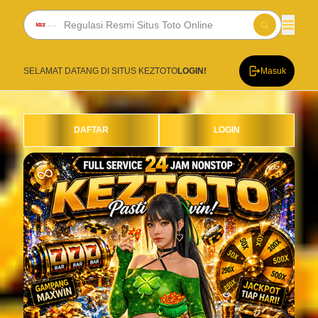
SELAMAT DATANG DI SITUS KEZTOTO
LOGIN!
Masuk
DAFTAR
LOGIN