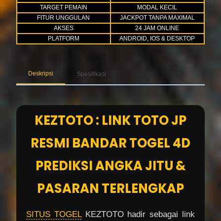
TARGET PEMAIN
MODAL KECIL
FITUR UNGGULAN
JACKPOT TANPA MAXIMAL
AKSES
24 JAM ONLINE
PLATFORM
ANDROID, IOS & DESKTOP
Deskripsi
Spesifikasi
KEZTOTO : LINK TOTO JP
RESMI BANDAR TOGEL 4D
PREDIKSI ANGKA JITU &
PASARAN TERLENGKAP
SITUS TOGEL
KEZTOTO hadir sebagai link