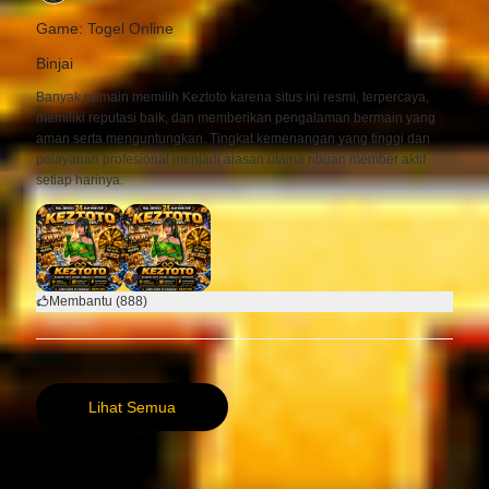
Game: Togel Online
Binjai
Banyak pemain memilih Keztoto karena situs ini resmi, terpercaya,
memiliki reputasi baik, dan memberikan pengalaman bermain yang
aman serta menguntungkan. Tingkat kemenangan yang tinggi dan
pelayanan profesional menjadi alasan utama ribuan member aktif
setiap harinya.
Membantu (888)
Lihat Semua