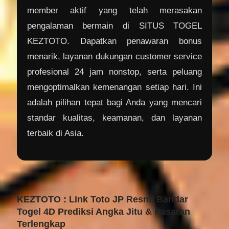
member aktif yang telah merasakan
pengalaman bermain di SITUS TOGEL
KEZTOTO. Dapatkan penawaran bonus
menarik, layanan dukungan customer service
profesional 24 jam nonstop, serta peluang
mengoptimalkan kemenangan setiap hari. Ini
adalah pilihan tepat bagi Anda yang mencari
standar kualitas, keamanan, dan layanan
terbaik di Asia.
KEZTOTO : Link Toto JP Resmi Bandar
Togel 4D Prediksi Angka Jitu & Pasaran
Terlengkap