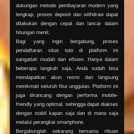
dukungan metode pembayaran modern yang
lengkap, proses deposit dan withdraw dapat
dilakukan dengan cepat dan lancar dalam
hitungan menit.
Bagi yang ingin bergabung, proses
pendaftaran situs toto di platform ini
sangatlah mudah dan efisien. Hanya dalam
beberapa langkah saja, Anda sudah bisa
mendapatkan akun resmi dan langsung
menikmati seluruh fitur unggulan. Platform ini
juga dirancang dengan performa mobile-
friendly yang optimal, sehingga dapat diakses
dengan stabil kapan saja dan di mana saja
melalui perangkat smartphone.
Bergabunglah sekarang bersama ribuan