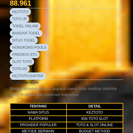
88.961
KEZTOTO
TOTO JP
TOGEL ONLINE
BANDAR TOGEL
SITUS TOGEL
HONGKONG POOLS
PREDIKSI JITU
SLOT TOTO
TOTO 4D
KEZTOTO DAFTAR
Pengiriman Kurir
Masuk terlebih dahulu supaya kamu bisa melihat metode
yang tersedia dan estimasi biayanya
Masuk
TENTANG
DETAIL
NAMA SITUS
KEZTOTO
PLATFORM
IDN TOTO SLOT
PROVIDER POPULER
TOTO & SLOT ONLINE
METODE BERMAIN
BUDGET METHOD