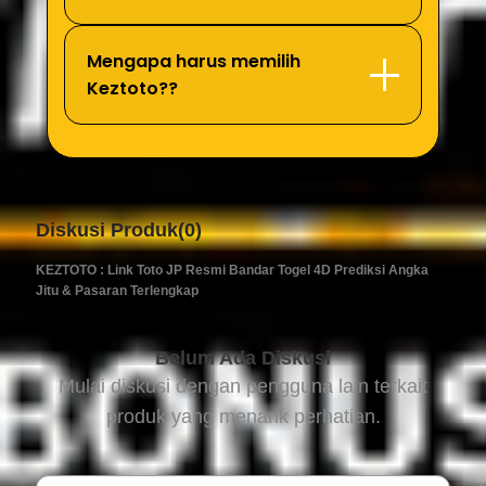
Mengapa harus memilih
Keztoto??
Diskusi Produk(0)
KEZTOTO : Link Toto JP Resmi Bandar Togel 4D Prediksi Angka
Jitu & Pasaran Terlengkap
Belum Ada Diskusi
Mulai diskusi dengan pengguna lain terkait
produk yang menarik perhatian.