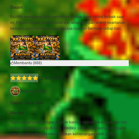
Batam
Keztoto merupakan link login resmi bandar togel online terbaik saat
ini. Proses masuk sangat cepat dan aman dengan sistem keamanan
berlapis yang membuat saya merasa nyaman bermain setiap hari.
Membantu (888)
22 July 2026
Franky Cong
Game: Situs Toto
Medan
Saya sangat puas dengan Keztoto karena menyediakan pasaran toto
paling lengkap dan jitu di Asia. Prediksi yang akurat serta result yang
cepat membantu saya mendapatkan kemenangan lebih sering.