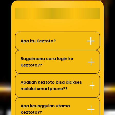
FAQ KEZTOTO
Apa itu Keztoto?
Bagaimana cara login ke
Keztoto??
Apakah Keztoto bisa diakses
melalui smartphone??
Apa keunggulan utama
Keztoto??