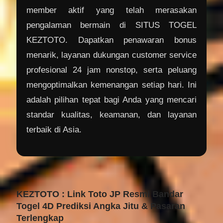
member aktif yang telah merasakan
pengalaman bermain di SITUS TOGEL
KEZTOTO. Dapatkan penawaran bonus
menarik, layanan dukungan customer service
profesional 24 jam nonstop, serta peluang
mengoptimalkan kemenangan setiap hari. Ini
adalah pilihan tepat bagi Anda yang mencari
standar kualitas, keamanan, dan layanan
terbaik di Asia.
KEZTOTO : Link Toto JP Resmi Bandar
Togel 4D Prediksi Angka Jitu & Pasaran
Terlengkap