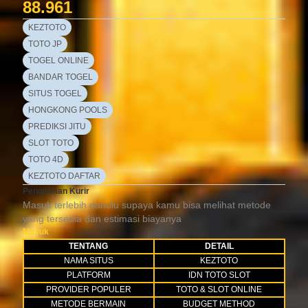
88.961
KEZTOTO
TOTO JP
TOGEL ONLINE
BANDAR TOGEL
SITUS TOGEL
HONGKONG POOLS
PREDIKSI JITU
SLOT TOTO
TOTO 4D
KEZTOTO DAFTAR
Pengiriman Kurir
Masuk terlebih dahulu supaya kamu bisa melihat metode
yang tersedia dan estimasi biayanya
Masuk
TENTANG
DETAIL
NAMA SITUS
KEZTOTO
PLATFORM
IDN TOTO SLOT
PROVIDER POPULER
TOTO & SLOT ONLINE
METODE BERMAIN
BUDGET METHOD