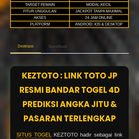
TARGET PEMAIN
MODAL KECIL
FITUR UNGGULAN
JACKPOT TANPA MAXIMAL
AKSES
24 JAM ONLINE
PLATFORM
ANDROID, IOS & DESKTOP
Deskripsi
Spesifikasi
KEZTOTO : LINK TOTO JP
RESMI BANDAR TOGEL 4D
PREDIKSI ANGKA JITU &
PASARAN TERLENGKAP
SITUS TOGEL
KEZTOTO hadir sebagai link