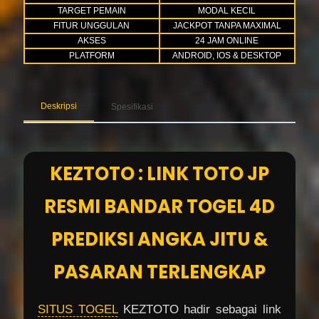
TARGET PEMAIN
MODAL KECIL
FITUR UNGGULAN
JACKPOT TANPA MAXIMAL
AKSES
24 JAM ONLINE
PLATFORM
ANDROID, IOS & DESKTOP
Deskripsi
Spesifikasi
KEZTOTO : LINK TOTO JP
RESMI BANDAR TOGEL 4D
PREDIKSI ANGKA JITU &
PASARAN TERLENGKAP
SITUS TOGEL
KEZTOTO hadir sebagai link