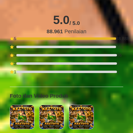
5.0
/ 5.0
88.961
Penilaian
5
88.888
4
961
3
96
2
9
1
1
Foto dan Video Produk