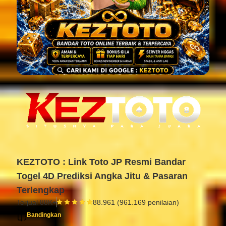
KEZTOTO : Link Toto JP Resmi Bandar
Togel 4D Prediksi Angka Jitu & Pasaran
Terlengkap
Terjual 88K+
88.961 (961.169 penilaian)
Bandingkan