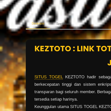
Deskripsi
Spesifikasi
KEZTOTO : LINK TO
SITUS TOGEL
KEZTOTO hadir sebagai l
berkecepatan tinggi dan sistem enkri
transparan bagi seluruh member. Berbaga
tersedia setiap harinya.
Keunggulan utama SITUS TOGEL KEZTOTO te