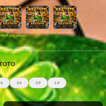
elum ada ulasan
ZTOTO
.0
3.0
2.0
1.0