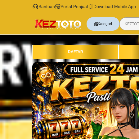
Bantuan
Portal Penjual
Download Mobile App
Kategori
KEZTO
DAFTAR