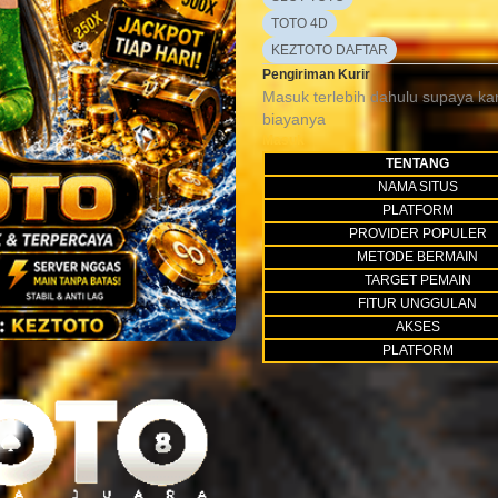
TOTO 4D
KEZTOTO DAFTAR
Pengiriman Kurir
Masuk terlebih dahulu supaya ka
biayanya
Masuk
TENTANG
NAMA SITUS
PLATFORM
PROVIDER POPULER
METODE BERMAIN
TARGET PEMAIN
FITUR UNGGULAN
AKSES
PLATFORM