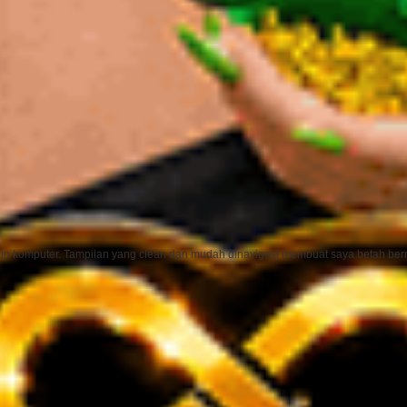
upun komputer. Tampilan yang clean dan mudah dinavigasi membuat saya betah be