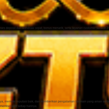
roses deposit dan withdraw cepat, bonus menarik, serta layanan customer service
rcaya, memiliki reputasi baik, dan memberikan pengalaman bermain yang aman se
member aktif setiap harinya.