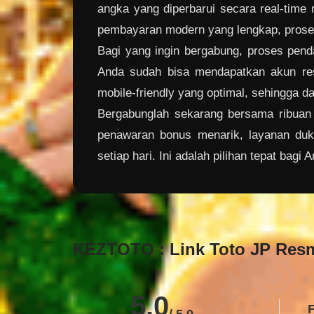
angka yang diperbarui secara real-tim
pembayaran modern yang lengkap, proses
Bagi yang ingin bergabung, proses penda
Anda sudah bisa mendapatkan akun resm
mobile-friendly yang optimal, sehingga d
Bergabunglah sekarang bersama ribua
penawaran bonus menarik, layanan duk
setiap hari. Ini adalah pilihan tepat bag
KEZTOTO : Link Toto JP Resmi
5.0