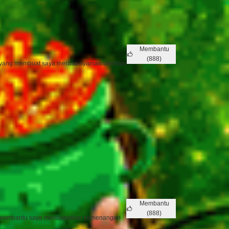
Membantu
(888)
pis yang membuat saya merasa nyaman bermain
Membantu
(888)
epat membantu saya mendapatkan kemenangan