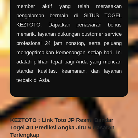
member aktif yang telah merasakan
pengalaman bermain di SITUS TOGEL
KEZTOTO. Dapatkan penawaran bonus
menarik, layanan dukungan customer service
profesional 24 jam nonstop, serta peluang
mengoptimalkan kemenangan setiap hari. Ini
adalah pilihan tepat bagi Anda yang mencari
standar kualitas, keamanan, dan layanan
terbaik di Asia.
KEZTOTO : Link Toto JP Resmi Bandar
Togel 4D Prediksi Angka Jitu & Pasaran
Terlengkap