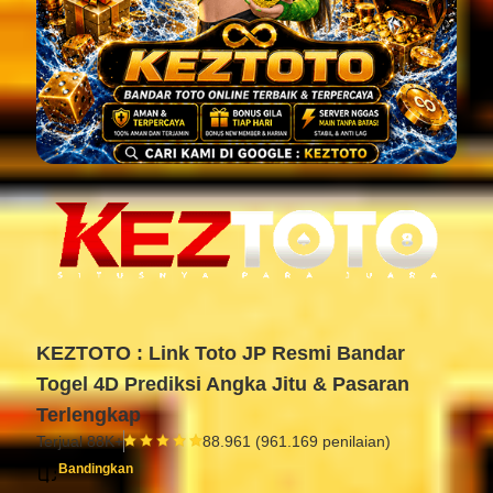
KEZTOTO : Link Toto JP Resmi Bandar
Togel 4D Prediksi Angka Jitu & Pasaran
Terlengkap
Terjual 88K+
88.961 (961.169 penilaian)
Bandingkan