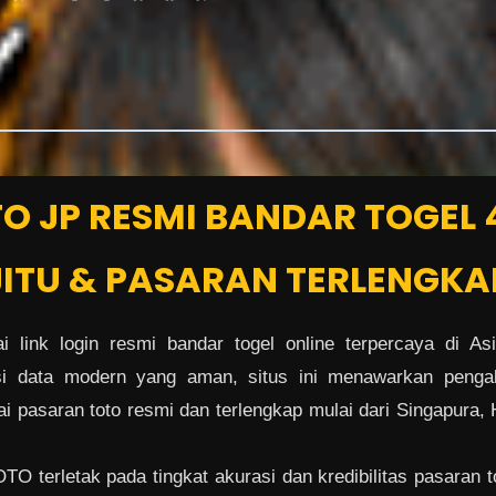
TO JP RESMI BANDAR TOGEL
JITU & PASARAN TERLENGKA
ink login resmi bandar togel online terpercaya di Asia
psi data modern yang aman, situs ini menawarkan peng
i pasaran toto resmi dan terlengkap mulai dari Singapura,
rletak pada tingkat akurasi dan kredibilitas pasaran toto