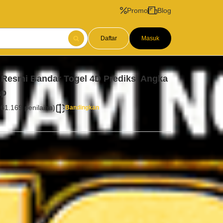
Promo
Blog
Daftar
Masuk
 Resmi Bandar Togel 4D Prediksi Angka
ap
61.169 penilaian)
Bandingkan