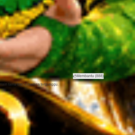
Membantu (888)
rmain lama tanpa merasa terganggu.