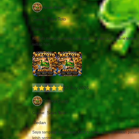
Amar Ansari
Game: Situs Toto
Batam
Keztoto merupakan link login resmi bandar togel online terb
setiap hari.
22 July 2026
Franky Cong
Game: Situs Toto
Medan
Saya sangat puas dengan Keztoto karena menyediakan pasaran 
lebih sering.