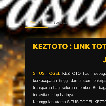
Deskripsi
Spesifikasi
KEZTOTO : LINK TO
SITUS TOGEL
KEZTOTO hadir sebagai l
berkecepatan tinggi dan sistem enkri
transparan bagi seluruh member. Berbaga
tersedia setiap harinya.
Keunggulan utama SITUS TOGEL KEZTOTO te