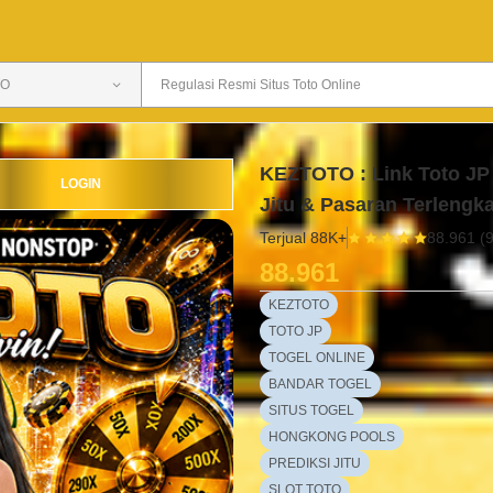
TO
KEZTOTO : Link Toto JP
LOGIN
Jitu & Pasaran Terlengk
Terjual 88K+
88.961 (9
88.961
KEZTOTO
TOTO JP
TOGEL ONLINE
BANDAR TOGEL
SITUS TOGEL
HONGKONG POOLS
PREDIKSI JITU
SLOT TOTO