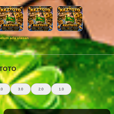
elum ada ulasan
ZTOTO
.0
3.0
2.0
1.0