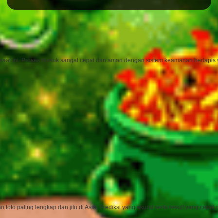
aik saat ini. Proses masuk sangat cepat dan aman dengan sistem keamanan berla
toto paling lengkap dan jitu di Asia. Prediksi yang akurat serta result yang c