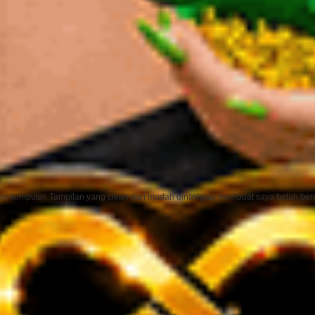
upun komputer. Tampilan yang clean dan mudah dinavigasi membuat saya betah be