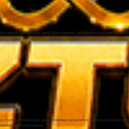
roses deposit dan withdraw cepat, bonus menarik, serta layanan customer service
rcaya, memiliki reputasi baik, dan memberikan pengalaman bermain yang aman se
member aktif setiap harinya.