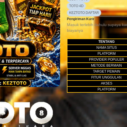
TOTO 4D
KEZTOTO DAFTAR
Pengiriman Kurir
Masuk terlebih dahulu supaya ka
biayanya
Masuk
TENTANG
NAMA SITUS
PLATFORM
PROVIDER POPULER
METODE BERMAIN
TARGET PEMAIN
FITUR UNGGULAN
AKSES
PLATFORM