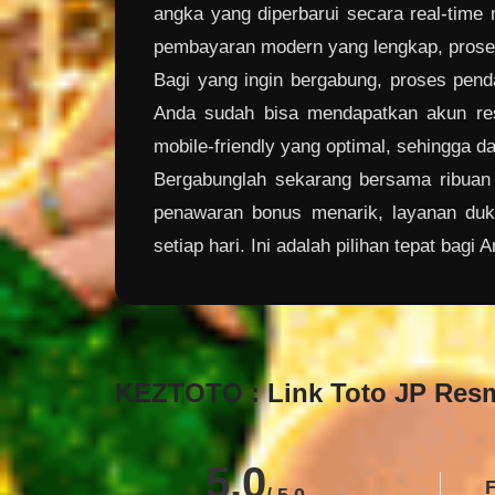
angka yang diperbarui secara real-tim
pembayaran modern yang lengkap, proses
Bagi yang ingin bergabung, proses penda
Anda sudah bisa mendapatkan akun resm
mobile-friendly yang optimal, sehingga d
Bergabunglah sekarang bersama ribua
penawaran bonus menarik, layanan duk
setiap hari. Ini adalah pilihan tepat bag
KEZTOTO : Link Toto JP Resmi
5.0