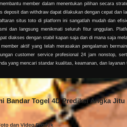
e membantu member dalam menentukan pilihan secara stra
 deposit dan withdraw dapat dilakukan dengan cepat dan la
ftaran situs toto di platform ini sangatlah mudah dan efi
i dan langsung menikmati seluruh fitur unggulan. Platf
apat diakses dengan stabil kapan saja dan di mana saja mel
n member aktif yang telah merasakan pengalaman berm
ungan customer service profesional 24 jam nonstop, se
i Anda yang mencari standar kualitas, keamanan, dan layanan t
 Bandar Togel 4D Prediksi Angka Jitu
Foto dan Video Produk