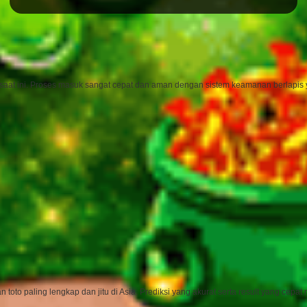
aik saat ini. Proses masuk sangat cepat dan aman dengan sistem keamanan berla
toto paling lengkap dan jitu di Asia. Prediksi yang akurat serta result yang c