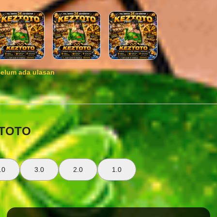
elum ada ulasan
ZTOTO
.0
3.0
2.0
1.0