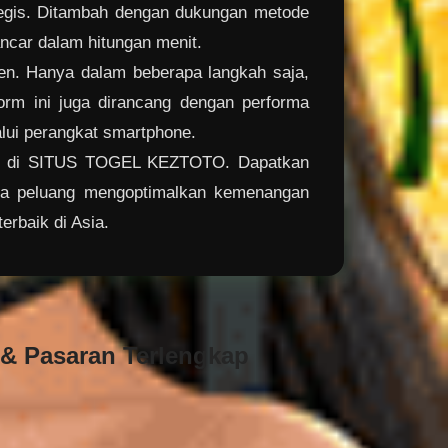
tegis. Ditambah dengan dukungan metode
ncar dalam hitungan menit.
sien. Hanya dalam beberapa langkah saja,
orm ini juga dirancang dengan performa
alui perangkat smartphone.
ain di SITUS TOGEL KEZTOTO. Dapatkan
rta peluang mengoptimalkan kemenangan
erbaik di Asia.
 & Pasaran Terlengkap