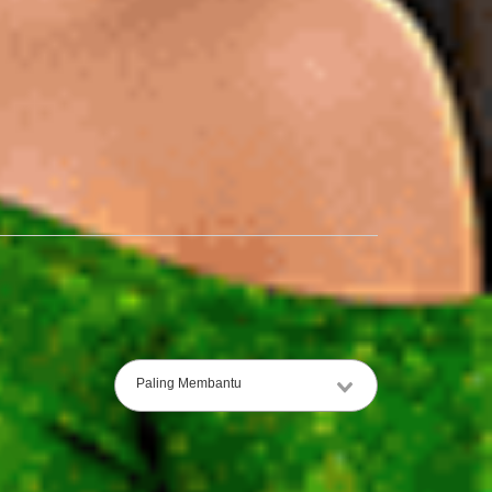
Paling Membantu