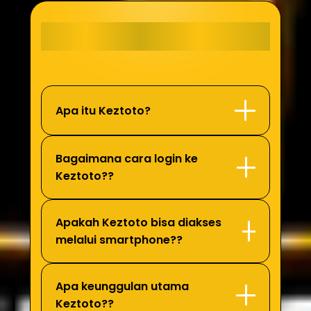
FAQ KEZTOTO
Apa itu Keztoto?
Bagaimana cara login ke
Keztoto??
Apakah Keztoto bisa diakses
melalui smartphone??
Apa keunggulan utama
Keztoto??