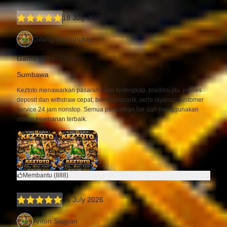
18 July 2026
Gilang Pamungkas
Game: Togel Online
Sumbawa
Keztoto menawarkan pasaran togel terlengkap, prediksi jitu, proses
deposit dan withdraw cepat, bonus menarik, serta layanan customer
service 24 jam nonstop. Semua permainan fair dan menggunakan
sistem keamanan terbaik.
Membantu (888)
16 July 2026
Anton Siagian