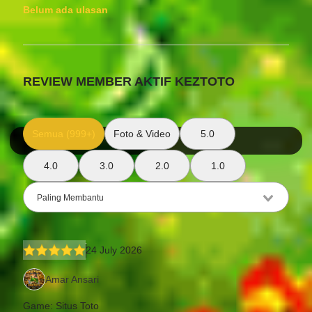
Belum ada ulasan
REVIEW MEMBER AKTIF KEZTOTO
Semua (999+)
Foto & Video
5.0
4.0
3.0
2.0
1.0
Paling Membantu
24 July 2026
Amar Ansari
Game: Situs Toto