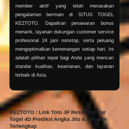
member aktif yang telah merasakan
pengalaman bermain di SITUS TOGEL
KEZTOTO. Dapatkan penawaran bonus
menarik, layanan dukungan customer service
profesional 24 jam nonstop, serta peluang
mengoptimalkan kemenangan setiap hari. Ini
adalah pilihan tepat bagi Anda yang mencari
standar kualitas, keamanan, dan layanan
terbaik di Asia.
KEZTOTO : Link Toto JP Resmi Bandar
Togel 4D Prediksi Angka Jitu & Pasaran
Terlengkap