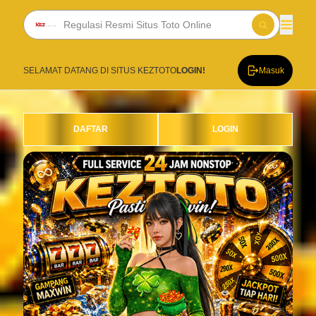
SELAMAT DATANG DI SITUS KEZTOTO
LOGIN!
Masuk
DAFTAR
LOGIN