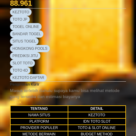
88.961
KEZTOTO
TOTO JP
TOGEL ONLINE
BANDAR TOGEL
SITUS TOGEL
HONGKONG POOLS
PREDIKSI JITU
SLOT TOTO
TOTO 4D
KEZTOTO DAFTAR
Pengiriman Kurir
Masuk terlebih dahulu supaya kamu bisa melihat metode
yang tersedia dan estimasi biayanya
Masuk
TENTANG
DETAIL
NAMA SITUS
KEZTOTO
PLATFORM
IDN TOTO SLOT
PROVIDER POPULER
TOTO & SLOT ONLINE
METODE BERMAIN
BUDGET METHOD