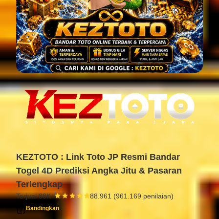
KEZTOTO : Link Toto JP Resmi Bandar
Togel 4D Prediksi Angka Jitu & Pasaran
Terlengkap
Terjual 88K+
88.961 (961.169 penilaian)
Bandingkan