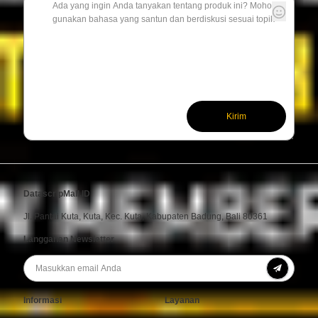
Kirim
DatascripMall.ID
Jl. Pantai Kuta, Kuta, Kec. Kuta, Kabupaten Badung, Bali 80361
Langganan Newsletter
Informasi
Layanan