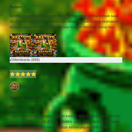
Batam
Keztoto merupakan link login resmi bandar togel online terbaik saat
ini. Proses masuk sangat cepat dan aman dengan sistem keamanan
berlapis yang membuat saya merasa nyaman bermain setiap hari.
Membantu (888)
22 July 2026
Franky Cong
Game: Situs Toto
Medan
Saya sangat puas dengan Keztoto karena menyediakan pasaran toto
paling lengkap dan jitu di Asia. Prediksi yang akurat serta result yang
cepat membantu saya mendapatkan kemenangan lebih sering.