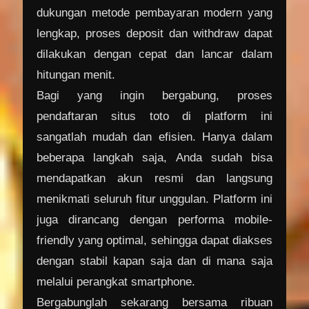
dukungan metode pembayaran modern yang
lengkap, proses deposit dan withdraw dapat
dilakukan dengan cepat dan lancar dalam
hitungan menit.
Bagi yang ingin bergabung, proses
pendaftaran situs toto di platform ini
sangatlah mudah dan efisien. Hanya dalam
beberapa langkah saja, Anda sudah bisa
mendapatkan akun resmi dan langsung
menikmati seluruh fitur unggulan. Platform ini
juga dirancang dengan performa mobile-
friendly yang optimal, sehingga dapat diakses
dengan stabil kapan saja dan di mana saja
melalui perangkat smartphone.
Bergabunglah sekarang bersama ribuan