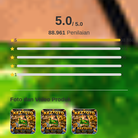
5.0
/ 5.0
88.961
Penilaian
5
88.888
4
961
3
96
2
9
1
1
Foto dan Video Produk