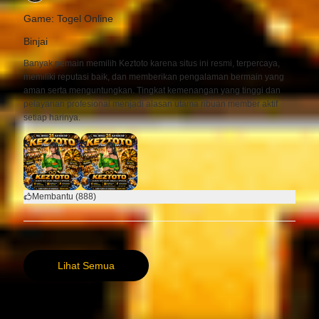
Game: Togel Online
Binjai
Banyak pemain memilih Keztoto karena situs ini resmi, terpercaya,
memiliki reputasi baik, dan memberikan pengalaman bermain yang
aman serta menguntungkan. Tingkat kemenangan yang tinggi dan
pelayanan profesional menjadi alasan utama ribuan member aktif
setiap harinya.
Membantu (888)
Lihat Semua