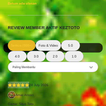
Belum ada ulasan
REVIEW MEMBER AKTIF KEZTOTO
Semua (999+)
Foto & Video
5.0
4.0
3.0
2.0
1.0
Paling Membantu
24 July 2026
Amar Ansari
Game: Situs Toto