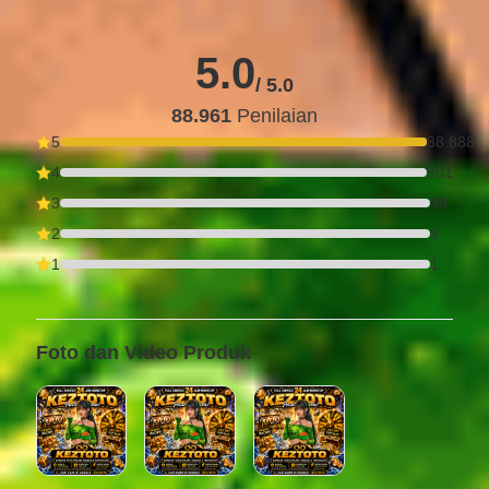
5.0
/ 5.0
88.961
Penilaian
5
88.888
4
961
3
96
2
9
1
1
Foto dan Video Produk