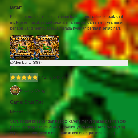
Batam
Keztoto merupakan link login resmi bandar togel online terbaik saat
ini. Proses masuk sangat cepat dan aman dengan sistem keamanan
berlapis yang membuat saya merasa nyaman bermain setiap hari.
Membantu (888)
22 July 2026
Franky Cong
Game: Situs Toto
Medan
Saya sangat puas dengan Keztoto karena menyediakan pasaran toto
paling lengkap dan jitu di Asia. Prediksi yang akurat serta result yang
cepat membantu saya mendapatkan kemenangan lebih sering.