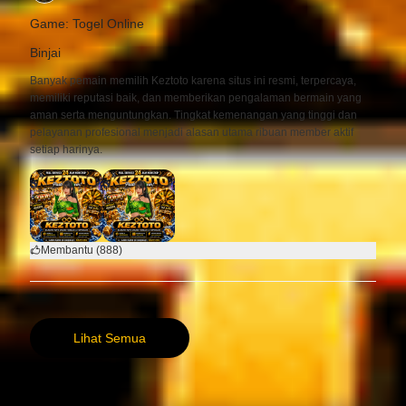
Game: Togel Online
Binjai
Banyak pemain memilih Keztoto karena situs ini resmi, terpercaya,
memiliki reputasi baik, dan memberikan pengalaman bermain yang
aman serta menguntungkan. Tingkat kemenangan yang tinggi dan
pelayanan profesional menjadi alasan utama ribuan member aktif
setiap harinya.
Membantu (888)
Lihat Semua