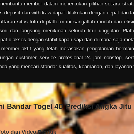
e membantu member dalam menentukan pilihan secara stra
 deposit dan withdraw dapat dilakukan dengan cepat dan la
ftaran situs toto di platform ini sangatlah mudah dan efi
i dan langsung menikmati seluruh fitur unggulan. Platf
apat diakses dengan stabil kapan saja dan di mana saja mel
n member aktif yang telah merasakan pengalaman berm
ungan customer service profesional 24 jam nonstop, se
i Anda yang mencari standar kualitas, keamanan, dan layanan t
 Bandar Togel 4D Prediksi Angka Jitu
Foto dan Video Produk