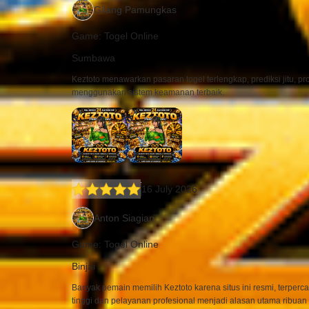
Gilang Pamungkas
Game: Togel Online
Sumbawa
Keztoto menawarkan pasaran togel terlengkap, prediksi jitu, p
menggunakan sistem keamanan terbaik.
16 July 2026
Anton Siagian
Game: Togel Online
Binjai
Banyak pemain memilih Keztoto karena situs ini resmi, terpe
tinggi dan pelayanan profesional menjadi alasan utama ribuan 