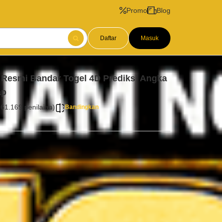
Promo
Blog
Daftar
Masuk
 Resmi Bandar Togel 4D Prediksi Angka
ap
61.169 penilaian)
Bandingkan