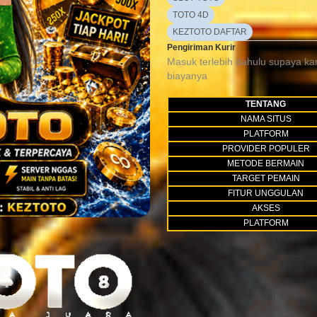
TOTO 4D
KEZTOTO DAFTAR
Pengiriman Kurir
Masuk terlebih dahulu supaya ka
biayanya
Masuk
TENTANG
NAMA SITUS
PLATFORM
PROVIDER POPULER
METODE BERMAIN
TARGET PEMAIN
FITUR UNGGULAN
AKSES
PLATFORM