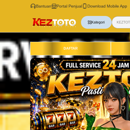
Bantuan
Portal Penjual
Download Mobile App
Kategori
KEZTO
DAFTAR