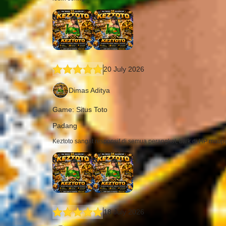
20 July 2026
Dimas Aditya
Game: Situs Toto
Padang
Keztoto sangat responsif di semua perangkat, baik di HP ma
18 July 2026