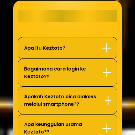
FAQ KEZTOTO
Apa itu Keztoto?
Bagaimana cara login ke
Keztoto??
Apakah Keztoto bisa diakses
melalui smartphone??
Apa keunggulan utama
Keztoto??