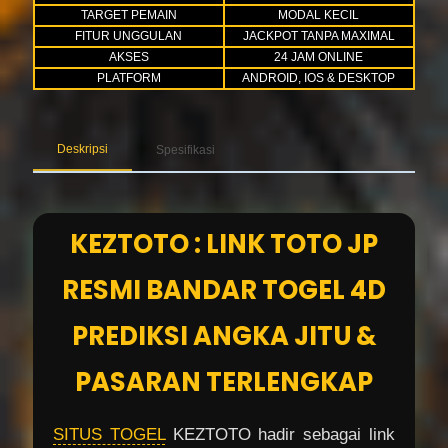
TARGET PEMAIN
MODAL KECIL
FITUR UNGGULAN
JACKPOT TANPA MAXIMAL
AKSES
24 JAM ONLINE
PLATFORM
ANDROID, IOS & DESKTOP
Deskripsi
Spesifikasi
KEZTOTO : LINK TOTO JP
RESMI BANDAR TOGEL 4D
PREDIKSI ANGKA JITU &
PASARAN TERLENGKAP
SITUS TOGEL
KEZTOTO hadir sebagai link