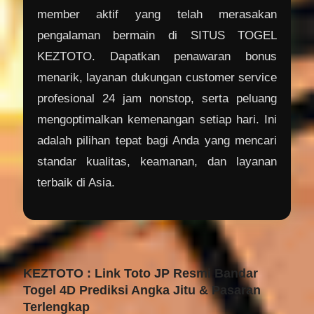
member aktif yang telah merasakan
pengalaman bermain di SITUS TOGEL
KEZTOTO. Dapatkan penawaran bonus
menarik, layanan dukungan customer service
profesional 24 jam nonstop, serta peluang
mengoptimalkan kemenangan setiap hari. Ini
adalah pilihan tepat bagi Anda yang mencari
standar kualitas, keamanan, dan layanan
terbaik di Asia.
KEZTOTO : Link Toto JP Resmi Bandar
Togel 4D Prediksi Angka Jitu & Pasaran
Terlengkap