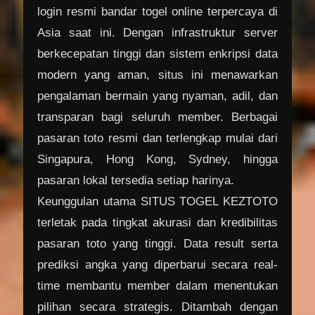
login resmi bandar togel online terpercaya di
Asia saat ini. Dengan infrastruktur server
berkecepatan tinggi dan sistem enkripsi data
modern yang aman, situs ini menawarkan
pengalaman bermain yang nyaman, adil, dan
transparan bagi seluruh member. Berbagai
pasaran toto resmi dan terlengkap mulai dari
Singapura, Hong Kong, Sydney, hingga
pasaran lokal tersedia setiap harinya.
Keunggulan utama SITUS TOGEL KEZTOTO
terletak pada tingkat akurasi dan kredibilitas
pasaran toto yang tinggi. Data result serta
prediksi angka yang diperbarui secara real-
time membantu member dalam menentukan
pilihan secara strategis. Ditambah dengan