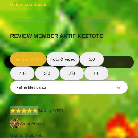
Belum ada ulasan
REVIEW MEMBER AKTIF KEZTOTO
Semua (999+)
Foto & Video
5.0
4.0
3.0
2.0
1.0
Paling Membantu
24 July 2026
Amar Ansari
Game: Situs Toto