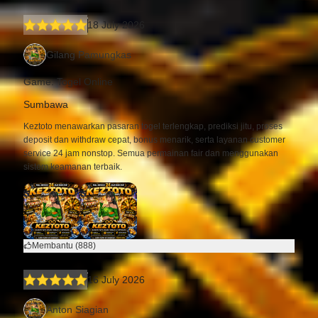
18 July 2026
Gilang Pamungkas
Game: Togel Online
Sumbawa
Keztoto menawarkan pasaran togel terlengkap, prediksi jitu, proses
deposit dan withdraw cepat, bonus menarik, serta layanan customer
service 24 jam nonstop. Semua permainan fair dan menggunakan
sistem keamanan terbaik.
Membantu (888)
16 July 2026
Anton Siagian