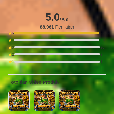
5.0
/ 5.0
88.961
Penilaian
5
88.888
4
961
3
96
2
9
1
1
Foto dan Video Produk