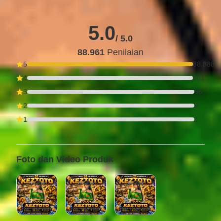
5.0
/ 5.0
88.961
Penilaian
5
88.888
4
961
3
96
2
9
1
1
Foto dan Video Produk