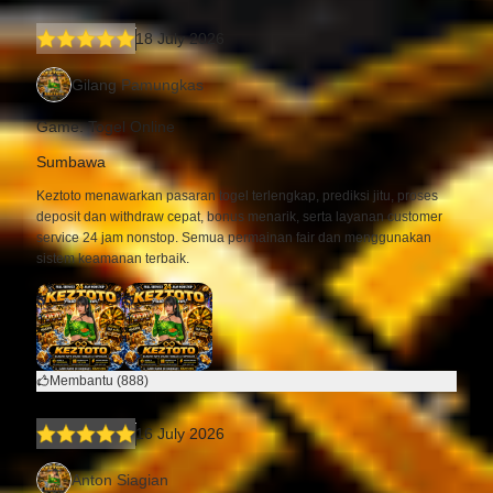
18 July 2026
Gilang Pamungkas
Game: Togel Online
Sumbawa
Keztoto menawarkan pasaran togel terlengkap, prediksi jitu, proses
deposit dan withdraw cepat, bonus menarik, serta layanan customer
service 24 jam nonstop. Semua permainan fair dan menggunakan
sistem keamanan terbaik.
Membantu (888)
16 July 2026
Anton Siagian