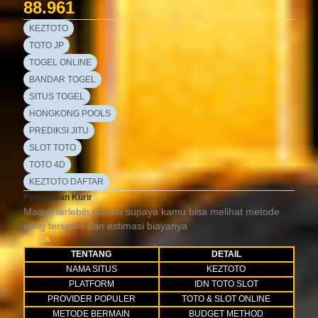
88.961
KEZTOTO
TOTO JP
TOGEL ONLINE
BANDAR TOGEL
SITUS TOGEL
HONGKONG POOLS
PREDIKSI JITU
SLOT TOTO
TOTO 4D
KEZTOTO DAFTAR
Pengiriman Kurir
Masuk terlebih dahulu supaya kamu bisa melihat metode
yang tersedia dan estimasi biayanya
Masuk
TENTANG
DETAIL
NAMA SITUS
KEZTOTO
PLATFORM
IDN TOTO SLOT
PROVIDER POPULER
TOTO & SLOT ONLINE
METODE BERMAIN
BUDGET METHOD