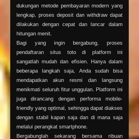
dukungan metode pembayaran modern yang
lengkap, proses deposit dan withdraw dapat
dilakukan dengan cepat dan lancar dalam
hitungan menit.
Bagi yang ingin bergabung, proses
pendaftaran situs toto di platform ini
sangatlah mudah dan efisien. Hanya dalam
beberapa langkah saja, Anda sudah bisa
mendapatkan akun resmi dan langsung
menikmati seluruh fitur unggulan. Platform ini
juga dirancang dengan performa mobile-
friendly yang optimal, sehingga dapat diakses
dengan stabil kapan saja dan di mana saja
melalui perangkat smartphone.
Bergabunglah sekarang bersama ribuan