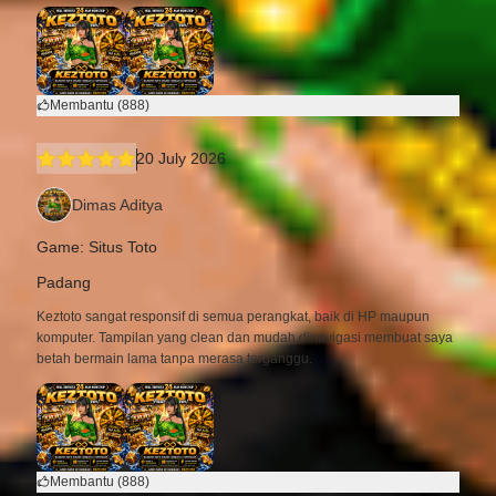
Membantu (888)
20 July 2026
Dimas Aditya
Game: Situs Toto
Padang
Keztoto sangat responsif di semua perangkat, baik di HP maupun
komputer. Tampilan yang clean dan mudah dinavigasi membuat saya
betah bermain lama tanpa merasa terganggu.
Membantu (888)