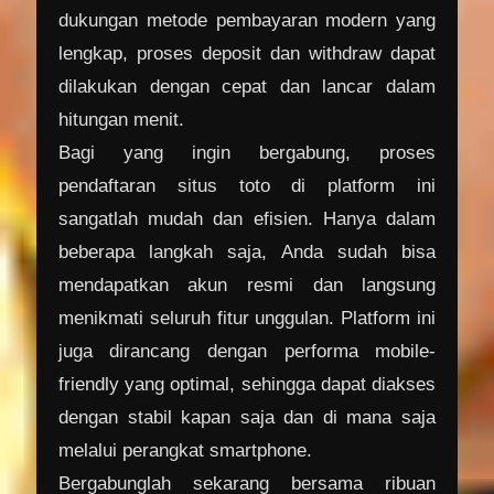
dukungan metode pembayaran modern yang
lengkap, proses deposit dan withdraw dapat
dilakukan dengan cepat dan lancar dalam
hitungan menit.
Bagi yang ingin bergabung, proses
pendaftaran situs toto di platform ini
sangatlah mudah dan efisien. Hanya dalam
beberapa langkah saja, Anda sudah bisa
mendapatkan akun resmi dan langsung
menikmati seluruh fitur unggulan. Platform ini
juga dirancang dengan performa mobile-
friendly yang optimal, sehingga dapat diakses
dengan stabil kapan saja dan di mana saja
melalui perangkat smartphone.
Bergabunglah sekarang bersama ribuan