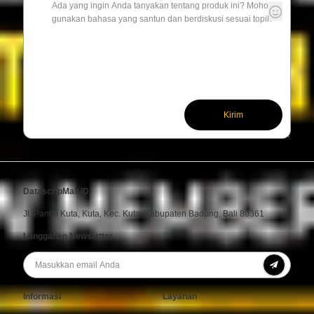
Kirim
DatascripMall.ID
Jl. Pantai Kuta, Kuta, Kec. Kuta, Kabupaten Badung, Bali 80361
Langganan Newsletter
Informasi
Layanan