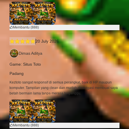
Membantu (888)
20 July 2026
Dimas Aditya
Game: Situs Toto
Padang
Keztoto sangat responsif di semua perangkat, baik di HP maupun
komputer. Tampilan yang clean dan mudah dinavigasi membuat saya
betah bermain lama tanpa merasa terganggu.
Membantu (888)