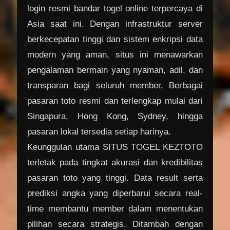
login resmi bandar togel online terpercaya di
Asia saat ini. Dengan infrastruktur server
berkecepatan tinggi dan sistem enkripsi data
modern yang aman, situs ini menawarkan
pengalaman bermain yang nyaman, adil, dan
transparan bagi seluruh member. Berbagai
pasaran toto resmi dan terlengkap mulai dari
Singapura, Hong Kong, Sydney, hingga
pasaran lokal tersedia setiap harinya.
Keunggulan utama SITUS TOGEL KEZTOTO
terletak pada tingkat akurasi dan kredibilitas
pasaran toto yang tinggi. Data result serta
prediksi angka yang diperbarui secara real-
time membantu member dalam menentukan
pilihan secara strategis. Ditambah dengan