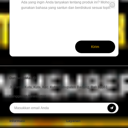
Kirim
DatascripMall.ID
Jl. Pantai Kuta, Kuta, Kec. Kuta, Kabupaten Badung, Bali 80361
Langganan Newsletter
Informasi
Layanan