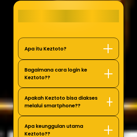
FAQ KEZTOTO
Apa itu Keztoto?
Bagaimana cara login ke
Keztoto??
Apakah Keztoto bisa diakses
melalui smartphone??
Apa keunggulan utama
Keztoto??