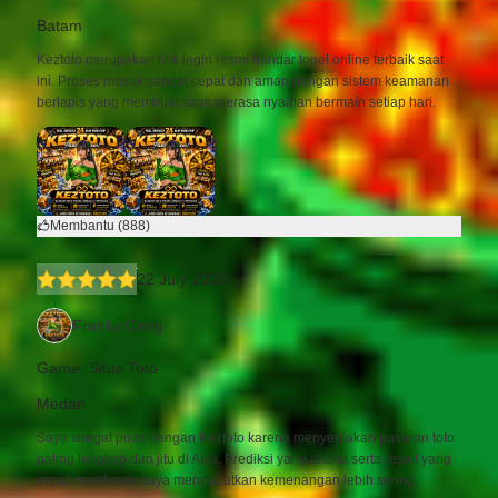
Batam
Keztoto merupakan link login resmi bandar togel online terbaik saat
ini. Proses masuk sangat cepat dan aman dengan sistem keamanan
berlapis yang membuat saya merasa nyaman bermain setiap hari.
Membantu (888)
22 July 2026
Franky Cong
Game: Situs Toto
Medan
Saya sangat puas dengan Keztoto karena menyediakan pasaran toto
paling lengkap dan jitu di Asia. Prediksi yang akurat serta result yang
cepat membantu saya mendapatkan kemenangan lebih sering.