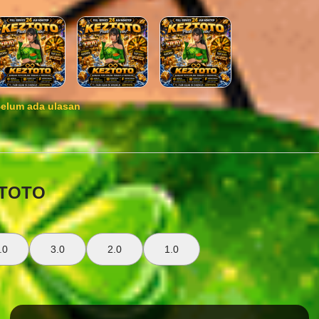
elum ada ulasan
ZTOTO
.0
3.0
2.0
1.0