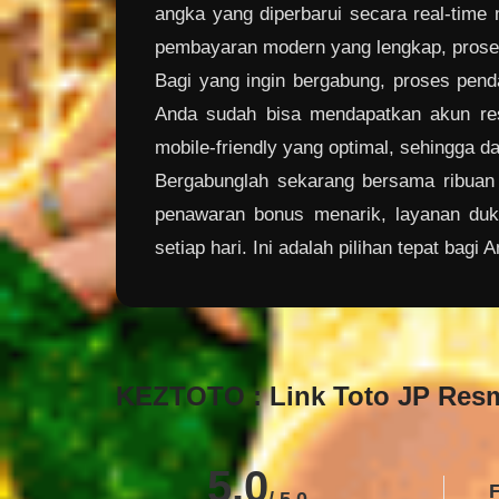
angka yang diperbarui secara real-tim
pembayaran modern yang lengkap, proses
Bagi yang ingin bergabung, proses penda
Anda sudah bisa mendapatkan akun resm
mobile-friendly yang optimal, sehingga d
Bergabunglah sekarang bersama ribua
penawaran bonus menarik, layanan duk
setiap hari. Ini adalah pilihan tepat bag
KEZTOTO : Link Toto JP Resmi
5.0