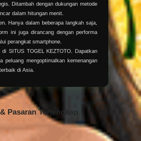
tegis. Ditambah dengan dukungan metode
ncar dalam hitungan menit.
sien. Hanya dalam beberapa langkah saja,
orm ini juga dirancang dengan performa
alui perangkat smartphone.
ain di SITUS TOGEL KEZTOTO. Dapatkan
rta peluang mengoptimalkan kemenangan
erbaik di Asia.
 & Pasaran Terlengkap