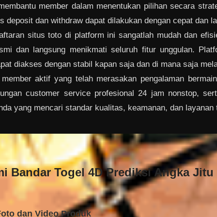
e membantu member dalam menentukan pilihan secara stra
 deposit dan withdraw dapat dilakukan dengan cepat dan la
ftaran situs toto di platform ini sangatlah mudah dan efi
i dan langsung menikmati seluruh fitur unggulan. Platf
apat diakses dengan stabil kapan saja dan di mana saja mel
n member aktif yang telah merasakan pengalaman berm
ungan customer service profesional 24 jam nonstop, se
i Anda yang mencari standar kualitas, keamanan, dan layanan t
 Bandar Togel 4D Prediksi Angka Jitu
Foto dan Video Produk