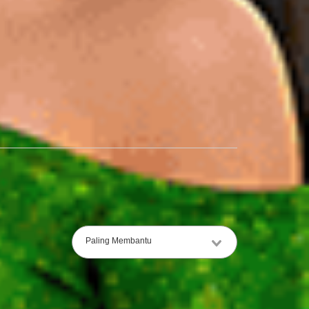
Paling Membantu