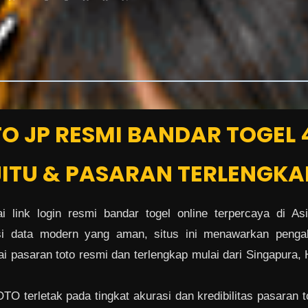
TO JP RESMI BANDAR TOGEL
JITU & PASARAN TERLENGKA
ink login resmi bandar togel online terpercaya di Asia
psi data modern yang aman, situs ini menawarkan peng
i pasaran toto resmi dan terlengkap mulai dari Singapura,
rletak pada tingkat akurasi dan kredibilitas pasaran toto