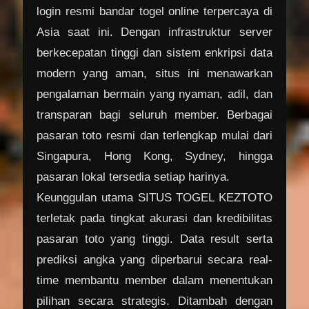
login resmi bandar togel online terpercaya di
Asia saat ini. Dengan infrastruktur server
berkecepatan tinggi dan sistem enkripsi data
modern yang aman, situs ini menawarkan
pengalaman bermain yang nyaman, adil, dan
transparan bagi seluruh member. Berbagai
pasaran toto resmi dan terlengkap mulai dari
Singapura, Hong Kong, Sydney, hingga
pasaran lokal tersedia setiap harinya.
Keunggulan utama SITUS TOGEL KEZTOTO
terletak pada tingkat akurasi dan kredibilitas
pasaran toto yang tinggi. Data result serta
prediksi angka yang diperbarui secara real-
time membantu member dalam menentukan
pilihan secara strategis. Ditambah dengan