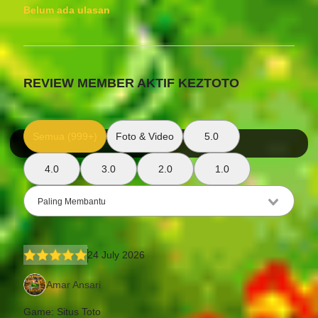
Belum ada ulasan
REVIEW MEMBER AKTIF KEZTOTO
Semua (999+)
Foto & Video
5.0
4.0
3.0
2.0
1.0
Paling Membantu
24 July 2026
Amar Ansari
Game: Situs Toto