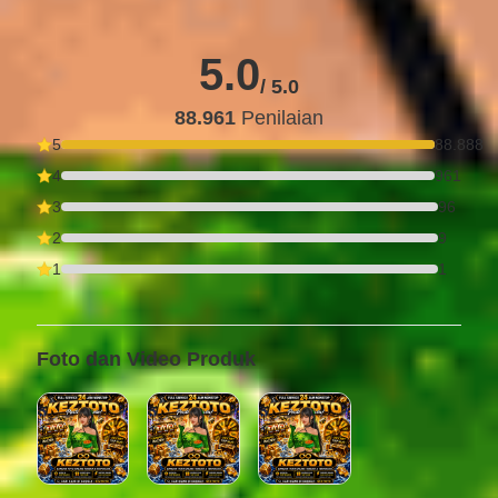
5.0
/ 5.0
88.961
Penilaian
5
88.888
4
961
3
96
2
9
1
1
Foto dan Video Produk