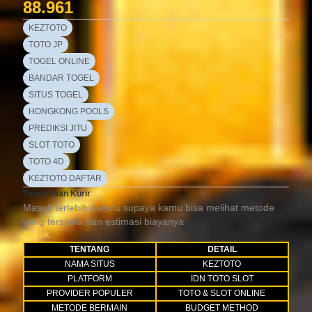
88.961
KEZTOTO
TOTO JP
TOGEL ONLINE
BANDAR TOGEL
SITUS TOGEL
HONGKONG POOLS
PREDIKSI JITU
SLOT TOTO
TOTO 4D
KEZTOTO DAFTAR
Pengiriman Kurir
Masuk terlebih dahulu supaya kamu bisa melihat metode
yang tersedia dan estimasi biayanya
Masuk
TENTANG
DETAIL
NAMA SITUS
KEZTOTO
PLATFORM
IDN TOTO SLOT
PROVIDER POPULER
TOTO & SLOT ONLINE
METODE BERMAIN
BUDGET METHOD