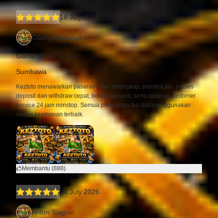
18 July 2026
Gilang Pamungkas
Game: Togel Online
Sumbawa
Keztoto menawarkan pasaran togel terlengkap, prediksi jitu, proses
deposit dan withdraw cepat, bonus menarik, serta layanan customer
service 24 jam nonstop. Semua permainan fair dan menggunakan
sistem keamanan terbaik.
Membantu (888)
16 July 2026
Anton Siagian