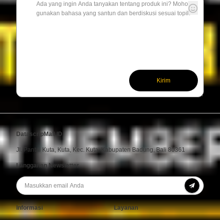
Kirim
DatascripMall.ID
Jl. Pantai Kuta, Kuta, Kec. Kuta, Kabupaten Badung, Bali 80361
Langganan Newsletter
Informasi
Layanan