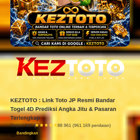
KEZTOTO : Link Toto JP Resmi Bandar
Togel 4D Prediksi Angka Jitu & Pasaran
Terlengkap
Terjual 88K+
88.961 (961.169 penilaian)
Bandingkan