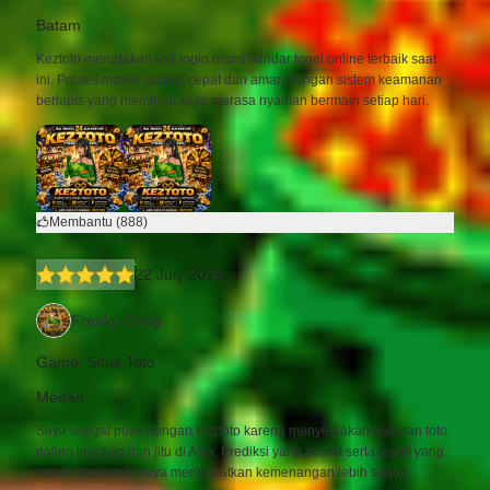
Batam
Keztoto merupakan link login resmi bandar togel online terbaik saat
ini. Proses masuk sangat cepat dan aman dengan sistem keamanan
berlapis yang membuat saya merasa nyaman bermain setiap hari.
Membantu (888)
22 July 2026
Franky Cong
Game: Situs Toto
Medan
Saya sangat puas dengan Keztoto karena menyediakan pasaran toto
paling lengkap dan jitu di Asia. Prediksi yang akurat serta result yang
cepat membantu saya mendapatkan kemenangan lebih sering.