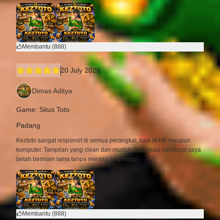
Membantu (888)
20 July 2026
Dimas Aditya
Game: Situs Toto
Padang
Keztoto sangat responsif di semua perangkat, baik di HP maupun
komputer. Tampilan yang clean dan mudah dinavigasi membuat saya
betah bermain lama tanpa merasa terganggu.
Membantu (888)