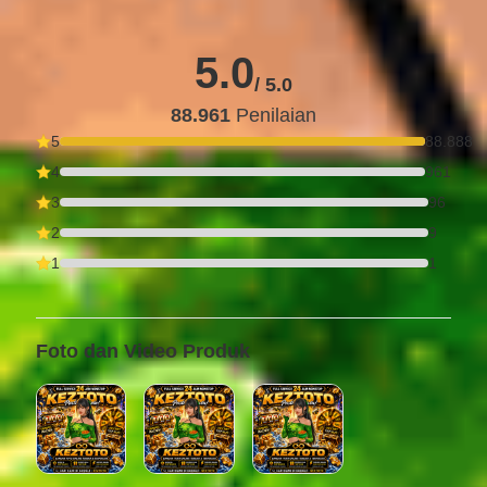
5.0
/ 5.0
88.961
Penilaian
5
88.888
4
961
3
96
2
9
1
1
Foto dan Video Produk