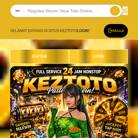
SELAMAT DATANG DI SITUS KEZTOTO
LOGIN!
Masuk
DAFTAR
LOGIN