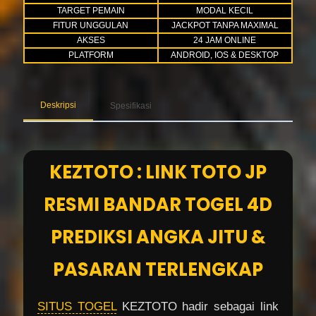
TARGET PEMAIN
MODAL KECIL
FITUR UNGGULAN
JACKPOT TANPA MAXIMAL
AKSES
24 JAM ONLINE
PLATFORM
ANDROID, IOS & DESKTOP
Deskripsi
Spesifikasi
KEZTOTO : LINK TOTO JP
RESMI BANDAR TOGEL 4D
PREDIKSI ANGKA JITU &
PASARAN TERLENGKAP
SITUS TOGEL
KEZTOTO hadir sebagai link