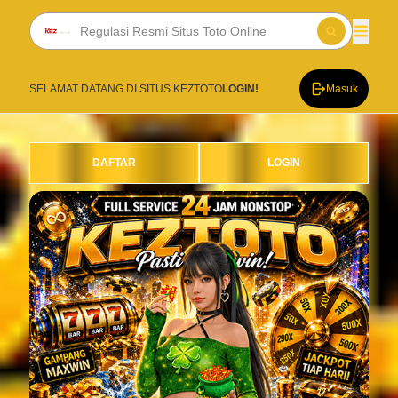
SELAMAT DATANG DI SITUS KEZTOTO
LOGIN!
Masuk
DAFTAR
LOGIN