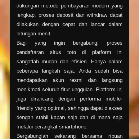
dukungan metode pembayaran modern yang
lengkap, proses deposit dan withdraw dapat
dilakukan dengan cepat dan lancar dalam
hitungan menit.
Bagi yang ingin bergabung, proses
pendaftaran situs toto di platform ini
sangatlah mudah dan efisien. Hanya dalam
beberapa langkah saja, Anda sudah bisa
mendapatkan akun resmi dan langsung
menikmati seluruh fitur unggulan. Platform ini
juga dirancang dengan performa mobile-
friendly yang optimal, sehingga dapat diakses
dengan stabil kapan saja dan di mana saja
melalui perangkat smartphone.
Bergabunglah sekarang bersama ribuan