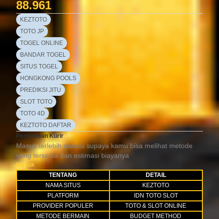
88.961
KEZTOTO
TOTO JP
TOGEL ONLINE
BANDAR TOGEL
SITUS TOGEL
HONGKONG POOLS
PREDIKSI JITU
SLOT TOTO
TOTO 4D
KEZTOTO DAFTAR
Pengiriman Kurir
Masuk terlebih dahulu supaya kamu bisa melihat metode
yang tersedia dan estimasi biayanya
Masuk
TENTANG
DETAIL
NAMA SITUS
KEZTOTO
PLATFORM
IDN TOTO SLOT
PROVIDER POPULER
TOTO & SLOT ONLINE
METODE BERMAIN
BUDGET METHOD