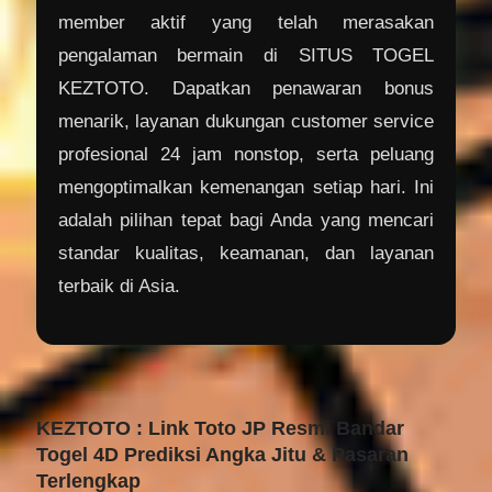
member aktif yang telah merasakan
pengalaman bermain di SITUS TOGEL
KEZTOTO. Dapatkan penawaran bonus
menarik, layanan dukungan customer service
profesional 24 jam nonstop, serta peluang
mengoptimalkan kemenangan setiap hari. Ini
adalah pilihan tepat bagi Anda yang mencari
standar kualitas, keamanan, dan layanan
terbaik di Asia.
KEZTOTO : Link Toto JP Resmi Bandar
Togel 4D Prediksi Angka Jitu & Pasaran
Terlengkap