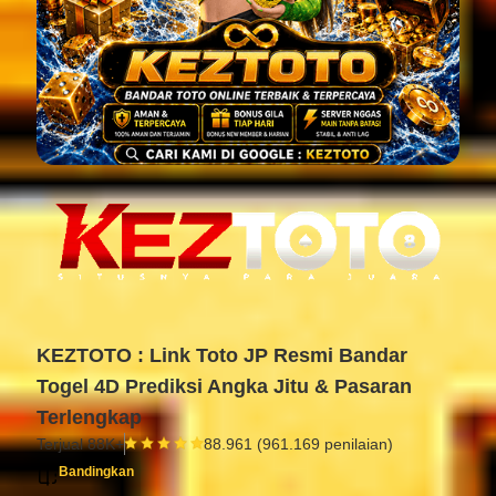
KEZTOTO : Link Toto JP Resmi Bandar
Togel 4D Prediksi Angka Jitu & Pasaran
Terlengkap
Terjual 88K+
88.961 (961.169 penilaian)
Bandingkan