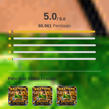
5.0
/ 5.0
88.961
Penilaian
5
88.888
4
961
3
96
2
9
1
1
Foto dan Video Produk