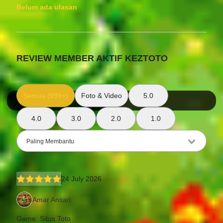
Belum ada ulasan
REVIEW MEMBER AKTIF KEZTOTO
Semua (999+)
Foto & Video
5.0
4.0
3.0
2.0
1.0
Paling Membantu
24 July 2026
Amar Ansari
Game: Situs Toto