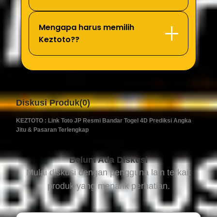
Mengapa harus memilih
Keztoto??
Diskusi Produk(0)
KEZTOTO : Link Toto JP Resmi Bandar Togel 4D Prediksi Angka
Jitu & Pasaran Terlengkap
Belum Ada Diskusi
Mulai diskusi dengan pengguna lain terkait
produk yang menarik perhatian.