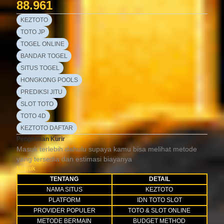
88.961
KEZTOTO
TOTO JP
TOGEL ONLINE
BANDAR TOGEL
SITUS TOGEL
HONGKONG POOLS
PREDIKSI JITU
SLOT TOTO
TOTO 4D
KEZTOTO DAFTAR
Pengiriman Kurir
Masuk terlebih dahulu supaya kamu bisa melihat metode
yang tersedia dan estimasi biayanya
Masuk
TENTANG
DETAIL
NAMA SITUS
KEZTOTO
PLATFORM
IDN TOTO SLOT
PROVIDER POPULER
TOTO & SLOT ONLINE
METODE BERMAIN
BUDGET METHOD