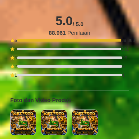
5.0
/ 5.0
88.961
Penilaian
5
88.888
4
961
3
96
2
9
1
1
Foto dan Video Produk