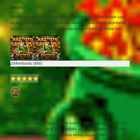
Batam
Keztoto merupakan link login resmi bandar togel online terbaik saat
ini. Proses masuk sangat cepat dan aman dengan sistem keamanan
berlapis yang membuat saya merasa nyaman bermain setiap hari.
Membantu (888)
22 July 2026
Franky Cong
Game: Situs Toto
Medan
Saya sangat puas dengan Keztoto karena menyediakan pasaran toto
paling lengkap dan jitu di Asia. Prediksi yang akurat serta result yang
cepat membantu saya mendapatkan kemenangan lebih sering.