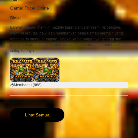
Game: Togel Online
Binjai
Banyak pemain memilih Keztoto karena situs ini resmi, terpercaya,
memiliki reputasi baik, dan memberikan pengalaman bermain yang
aman serta menguntungkan. Tingkat kemenangan yang tinggi dan
pelayanan profesional menjadi alasan utama ribuan member aktif
setiap harinya.
Membantu (888)
Lihat Semua