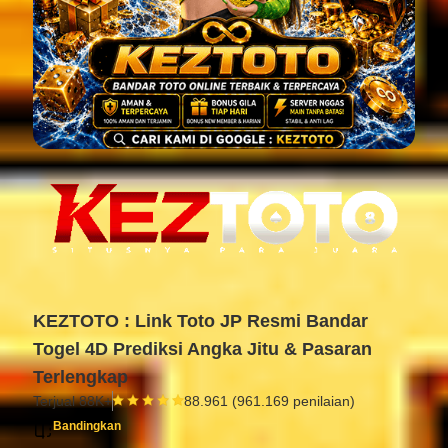
KEZTOTO : Link Toto JP Resmi Bandar
Togel 4D Prediksi Angka Jitu & Pasaran
Terlengkap
Terjual 88K+
88.961 (961.169 penilaian)
Bandingkan