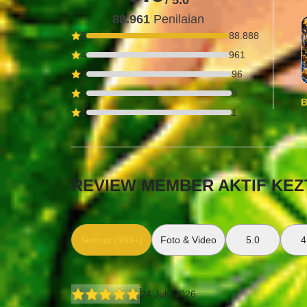
/ 5.0
88.961
Penilaian
5
88.888
4
961
3
96
2
9
B
1
1
REVIEW MEMBER AKTIF KE
Semua (999+)
Foto & Video
5.0
4
24 July 2026