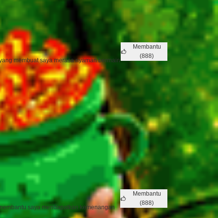
Membantu
(888)
pis yang membuat saya merasa nyaman bermain
Membantu
(888)
epat membantu saya mendapatkan kemenangan