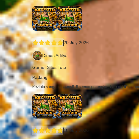
20 July 2026
Dimas Aditya
Game: Situs Toto
Padang
Keztoto sangat responsif di semua perangkat, baik di HP ma
18 July 2026