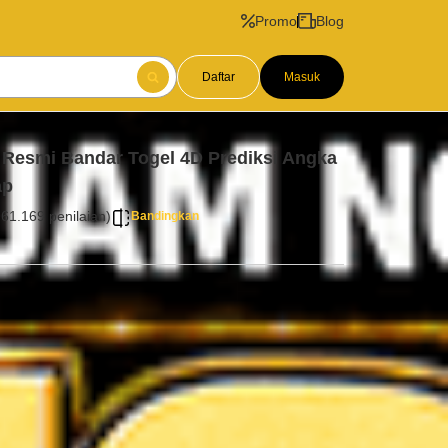
Promo
Blog
Daftar
Masuk
 Resmi Bandar Togel 4D Prediksi Angka
ap
61.169 penilaian)
Bandingkan