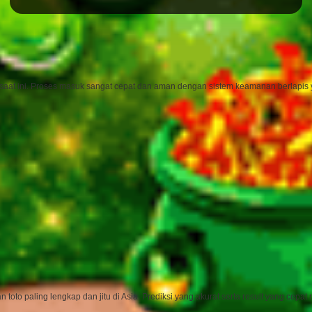
aik saat ini. Proses masuk sangat cepat dan aman dengan sistem keamanan berla
toto paling lengkap dan jitu di Asia. Prediksi yang akurat serta result yang c