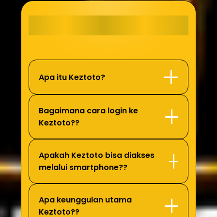
FAQ KEZTOTO
Apa itu Keztoto?
Bagaimana cara login ke
Keztoto??
Apakah Keztoto bisa diakses
melalui smartphone??
Apa keunggulan utama
Keztoto??