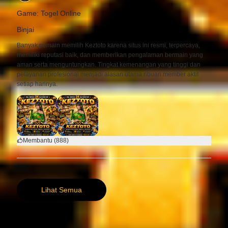
Game: Togel Online
Binjai
Banyak pemain memilih Keztoto karena situs ini resmi, terpercaya,
memiliki reputasi baik, dan memberikan pengalaman bermain yang
aman serta menguntungkan. Tingkat kemenangan yang tinggi dan
pelayanan profesional menjadi alasan utama ribuan member aktif
setiap harinya.
Membantu (888)
Lihat Semua