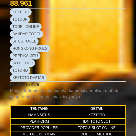
88.961
KEZTOTO
TOTO JP
TOGEL ONLINE
BANDAR TOGEL
SITUS TOGEL
HONGKONG POOLS
PREDIKSI JITU
SLOT TOTO
TOTO 4D
KEZTOTO DAFTAR
Pengiriman Kurir
Masuk terlebih dahulu supaya kamu bisa melihat metode
yang tersedia dan estimasi biayanya
Masuk
TENTANG
DETAIL
NAMA SITUS
KEZTOTO
PLATFORM
IDN TOTO SLOT
PROVIDER POPULER
TOTO & SLOT ONLINE
METODE BERMAIN
BUDGET METHOD