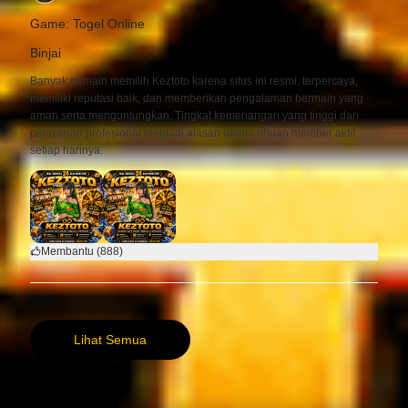
Game: Togel Online
Binjai
Banyak pemain memilih Keztoto karena situs ini resmi, terpercaya,
memiliki reputasi baik, dan memberikan pengalaman bermain yang
aman serta menguntungkan. Tingkat kemenangan yang tinggi dan
pelayanan profesional menjadi alasan utama ribuan member aktif
setiap harinya.
Membantu (888)
Lihat Semua