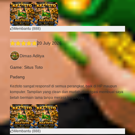
Membantu (888)
20 July 2026
Dimas Aditya
Game: Situs Toto
Padang
Keztoto sangat responsif di semua perangkat, baik di HP maupun
komputer. Tampilan yang clean dan mudah dinavigasi membuat saya
betah bermain lama tanpa merasa terganggu.
Membantu (888)