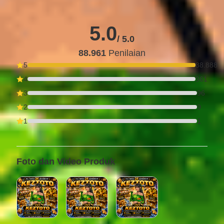
5.0
/ 5.0
88.961
Penilaian
5
88.888
4
961
3
96
2
9
1
1
Foto dan Video Produk