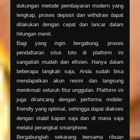
dukungan metode pembayaran modern yang
lengkap, proses deposit dan withdraw dapat
dilakukan dengan cepat dan lancar dalam
hitungan menit.
Bagi yang ingin bergabung, proses
pendaftaran situs toto di platform ini
sangatlah mudah dan efisien. Hanya dalam
beberapa langkah saja, Anda sudah bisa
mendapatkan akun resmi dan langsung
menikmati seluruh fitur unggulan. Platform ini
juga dirancang dengan performa mobile-
friendly yang optimal, sehingga dapat diakses
dengan stabil kapan saja dan di mana saja
melalui perangkat smartphone.
Bergabunglah sekarang bersama ribuan