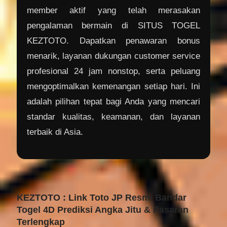
member aktif yang telah merasakan
pengalaman bermain di SITUS TOGEL
KEZTOTO. Dapatkan penawaran bonus
menarik, layanan dukungan customer service
profesional 24 jam nonstop, serta peluang
mengoptimalkan kemenangan setiap hari. Ini
adalah pilihan tepat bagi Anda yang mencari
standar kualitas, keamanan, dan layanan
terbaik di Asia.
KEZTOTO : Link Toto JP Resmi Bandar
Togel 4D Prediksi Angka Jitu & Pasaran
Terlengkap