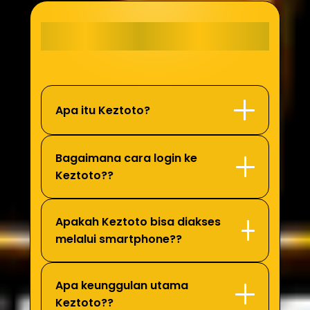
FAQ KEZTOTO
Apa itu Keztoto?
Bagaimana cara login ke
Keztoto??
Apakah Keztoto bisa diakses
melalui smartphone??
Apa keunggulan utama
Keztoto??