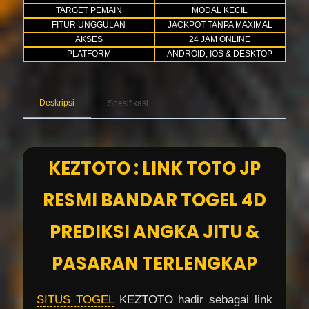
TARGET PEMAIN
MODAL KECIL
FITUR UNGGULAN
JACKPOT TANPA MAXIMAL
AKSES
24 JAM ONLINE
PLATFORM
ANDROID, IOS & DESKTOP
Deskripsi
Spesifikasi
KEZTOTO : LINK TOTO JP
RESMI BANDAR TOGEL 4D
PREDIKSI ANGKA JITU &
PASARAN TERLENGKAP
SITUS TOGEL
KEZTOTO hadir sebagai link