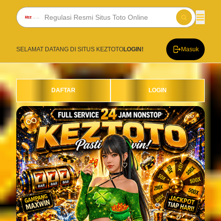
SELAMAT DATANG DI SITUS KEZTOTO
LOGIN!
Masuk
DAFTAR
LOGIN