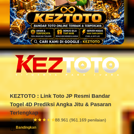
KEZTOTO : Link Toto JP Resmi Bandar
Togel 4D Prediksi Angka Jitu & Pasaran
Terlengkap
Terjual 88K+
88.961 (961.169 penilaian)
Bandingkan